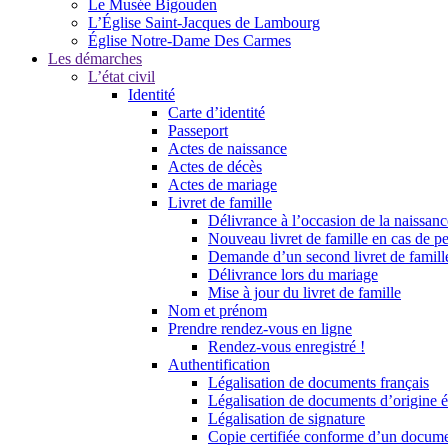
Le Musée Bigouden
L’Église Saint-Jacques de Lambourg
Église Notre-Dame Des Carmes
Les démarches
L’état civil
Identité
Carte d’identité
Passeport
Actes de naissance
Actes de décès
Actes de mariage
Livret de famille
Délivrance à l’occasion de la naissan
Nouveau livret de famille en cas de pe
Demande d’un second livret de famille
Délivrance lors du mariage
Mise à jour du livret de famille
Nom et prénom
Prendre rendez-vous en ligne
Rendez-vous enregistré !
Authentification
Légalisation de documents français
Légalisation de documents d’origine é
Légalisation de signature
Copie certifiée conforme d’un documen