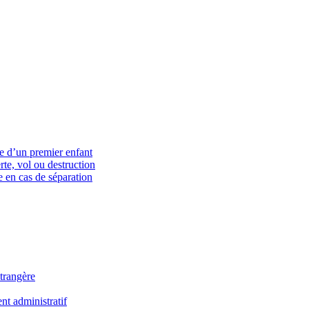
ce d’un premier enfant
rte, vol ou destruction
 en cas de séparation
trangère
t administratif