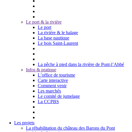
Le port & la rivière
Le port
La rivière & le halage
La base nautique
Le bois Saint-Laurent
La pêche à pied dans la rivière de Pont-l’Abbé
Infos & pratique
L’office de tourisme
Carte interactive
Comment venir
Les marchés
Le comité de jumelage
La CCPBS
Les projets
La réhabilitation du château des Barons du Pont