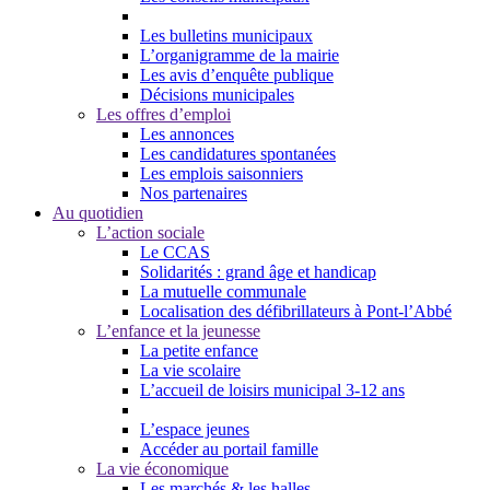
Les bulletins municipaux
L’organigramme de la mairie
Les avis d’enquête publique
Décisions municipales
Les offres d’emploi
Les annonces
Les candidatures spontanées
Les emplois saisonniers
Nos partenaires
Au quotidien
L’action sociale
Le CCAS
Solidarités : grand âge et handicap
La mutuelle communale
Localisation des défibrillateurs à Pont-l’Abbé
L’enfance et la jeunesse
La petite enfance
La vie scolaire
L’accueil de loisirs municipal 3-12 ans
L’espace jeunes
Accéder au portail famille
La vie économique
Les marchés & les halles