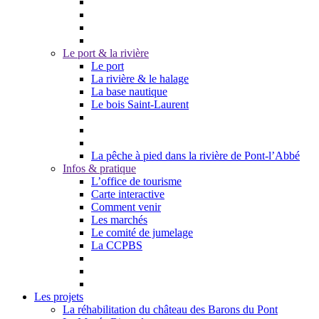
Le port & la rivière
Le port
La rivière & le halage
La base nautique
Le bois Saint-Laurent
La pêche à pied dans la rivière de Pont-l’Abbé
Infos & pratique
L’office de tourisme
Carte interactive
Comment venir
Les marchés
Le comité de jumelage
La CCPBS
Les projets
La réhabilitation du château des Barons du Pont