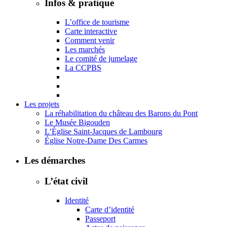
Infos & pratique
L’office de tourisme
Carte interactive
Comment venir
Les marchés
Le comité de jumelage
La CCPBS
Les projets
La réhabilitation du château des Barons du Pont
Le Musée Bigouden
L’Église Saint-Jacques de Lambourg
Église Notre-Dame Des Carmes
Les démarches
L’état civil
Identité
Carte d’identité
Passeport