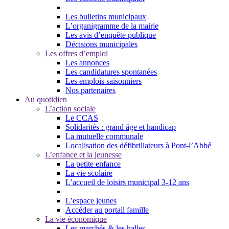
Les bulletins municipaux
L’organigramme de la mairie
Les avis d’enquête publique
Décisions municipales
Les offres d’emploi
Les annonces
Les candidatures spontanées
Les emplois saisonniers
Nos partenaires
Au quotidien
L’action sociale
Le CCAS
Solidarités : grand âge et handicap
La mutuelle communale
Localisation des défibrillateurs à Pont-l’Abbé
L’enfance et la jeunesse
La petite enfance
La vie scolaire
L’accueil de loisirs municipal 3-12 ans
L’espace jeunes
Accéder au portail famille
La vie économique
Les marchés & les halles