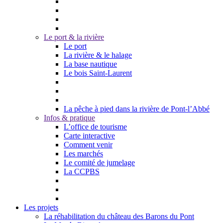
Le port & la rivière
Le port
La rivière & le halage
La base nautique
Le bois Saint-Laurent
La pêche à pied dans la rivière de Pont-l’Abbé
Infos & pratique
L’office de tourisme
Carte interactive
Comment venir
Les marchés
Le comité de jumelage
La CCPBS
Les projets
La réhabilitation du château des Barons du Pont