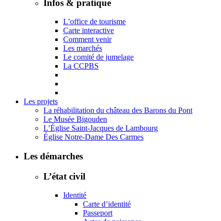
Infos & pratique
L’office de tourisme
Carte interactive
Comment venir
Les marchés
Le comité de jumelage
La CCPBS
Les projets
La réhabilitation du château des Barons du Pont
Le Musée Bigouden
L’Église Saint-Jacques de Lambourg
Église Notre-Dame Des Carmes
Les démarches
L’état civil
Identité
Carte d’identité
Passeport