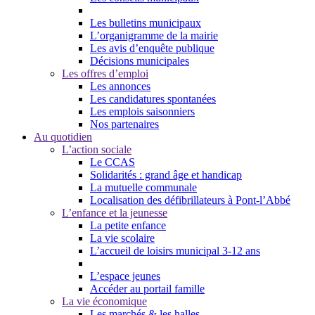
Les bulletins municipaux
L’organigramme de la mairie
Les avis d’enquête publique
Décisions municipales
Les offres d’emploi
Les annonces
Les candidatures spontanées
Les emplois saisonniers
Nos partenaires
Au quotidien
L’action sociale
Le CCAS
Solidarités : grand âge et handicap
La mutuelle communale
Localisation des défibrillateurs à Pont-l’Abbé
L’enfance et la jeunesse
La petite enfance
La vie scolaire
L’accueil de loisirs municipal 3-12 ans
L’espace jeunes
Accéder au portail famille
La vie économique
Les marchés & les halles