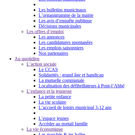
Les bulletins municipaux
L’organigramme de la mairie
Les avis d’enquête publique
Décisions municipales
Les offres d’emploi
Les annonces
Les candidatures spontanées
Les emplois saisonniers
Nos partenaires
Au quotidien
L’action sociale
Le CCAS
Solidarités : grand âge et handicap
La mutuelle communale
Localisation des défibrillateurs à Pont-l’Abbé
L’enfance et la jeunesse
La petite enfance
La vie scolaire
L’accueil de loisirs municipal 3-12 ans
L’espace jeunes
Accéder au portail famille
La vie économique
Les marchés & les halles