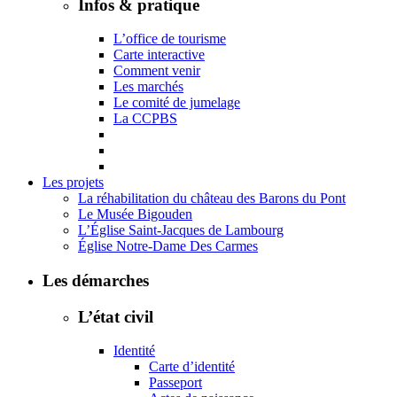
Infos & pratique
L’office de tourisme
Carte interactive
Comment venir
Les marchés
Le comité de jumelage
La CCPBS
Les projets
La réhabilitation du château des Barons du Pont
Le Musée Bigouden
L’Église Saint-Jacques de Lambourg
Église Notre-Dame Des Carmes
Les démarches
L’état civil
Identité
Carte d’identité
Passeport