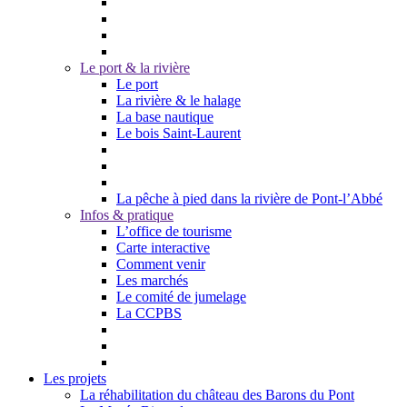
Le port & la rivière
Le port
La rivière & le halage
La base nautique
Le bois Saint-Laurent
La pêche à pied dans la rivière de Pont-l’Abbé
Infos & pratique
L’office de tourisme
Carte interactive
Comment venir
Les marchés
Le comité de jumelage
La CCPBS
Les projets
La réhabilitation du château des Barons du Pont