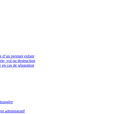
ce d’un premier enfant
rte, vol ou destruction
 en cas de séparation
trangère
t administratif