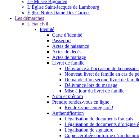
Le Musée Bigouden
L’Église Saint-Jacques de Lambourg
Église Notre-Dame Des Carmes
Les démarches
L’état civil
Identité
Carte d’identité
Passeport
Actes de naissance
Actes de décès
Actes de mariage
Livret de famille
Délivrance à l’occasion de la naissan
Nouveau livret de famille en cas de pe
Demande d’un second livret de famille
Délivrance lors du mariage
Mise à jour du livret de famille
Nom et prénom
Prendre rendez-vous en ligne
Rendez-vous enregistré !
Authentification
Légalisation de documents français
Légalisation de documents d’origine é
Légalisation de signature
Copie certifiée conforme d’un documen