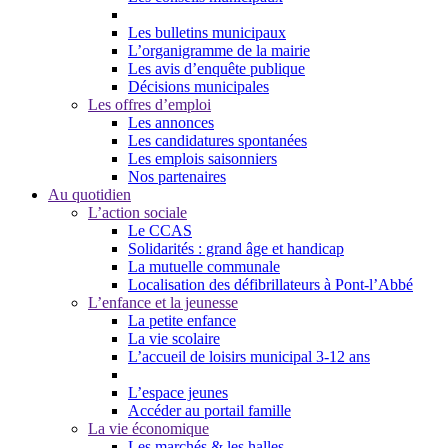
Les bulletins municipaux
L’organigramme de la mairie
Les avis d’enquête publique
Décisions municipales
Les offres d’emploi
Les annonces
Les candidatures spontanées
Les emplois saisonniers
Nos partenaires
Au quotidien
L’action sociale
Le CCAS
Solidarités : grand âge et handicap
La mutuelle communale
Localisation des défibrillateurs à Pont-l’Abbé
L’enfance et la jeunesse
La petite enfance
La vie scolaire
L’accueil de loisirs municipal 3-12 ans
L’espace jeunes
Accéder au portail famille
La vie économique
Les marchés & les halles