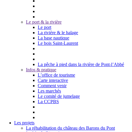
Le port & la rivière
Le port
La rivière & le halage
La base nautique
Le bois Saint-Laurent
La pêche à pied dans la rivière de Pont-l’Abbé
Infos & pratique
L’office de tourisme
Carte interactive
Comment venir
Les marchés
Le comité de jumelage
La CCPBS
Les projets
La réhabilitation du château des Barons du Pont