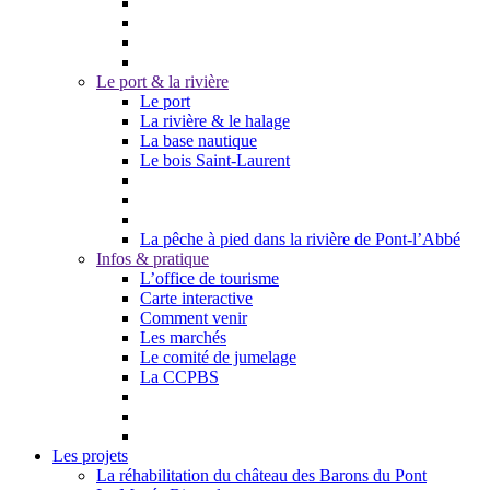
Le port & la rivière
Le port
La rivière & le halage
La base nautique
Le bois Saint-Laurent
La pêche à pied dans la rivière de Pont-l’Abbé
Infos & pratique
L’office de tourisme
Carte interactive
Comment venir
Les marchés
Le comité de jumelage
La CCPBS
Les projets
La réhabilitation du château des Barons du Pont