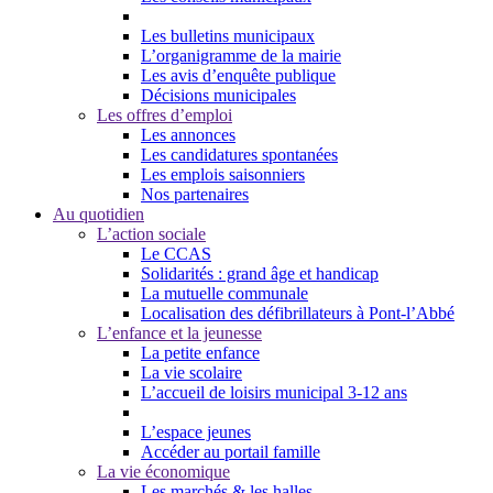
Les bulletins municipaux
L’organigramme de la mairie
Les avis d’enquête publique
Décisions municipales
Les offres d’emploi
Les annonces
Les candidatures spontanées
Les emplois saisonniers
Nos partenaires
Au quotidien
L’action sociale
Le CCAS
Solidarités : grand âge et handicap
La mutuelle communale
Localisation des défibrillateurs à Pont-l’Abbé
L’enfance et la jeunesse
La petite enfance
La vie scolaire
L’accueil de loisirs municipal 3-12 ans
L’espace jeunes
Accéder au portail famille
La vie économique
Les marchés & les halles