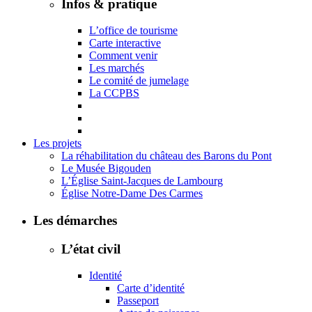
Infos & pratique
L’office de tourisme
Carte interactive
Comment venir
Les marchés
Le comité de jumelage
La CCPBS
Les projets
La réhabilitation du château des Barons du Pont
Le Musée Bigouden
L’Église Saint-Jacques de Lambourg
Église Notre-Dame Des Carmes
Les démarches
L’état civil
Identité
Carte d’identité
Passeport