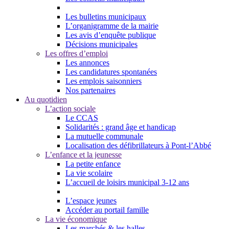
Les bulletins municipaux
L’organigramme de la mairie
Les avis d’enquête publique
Décisions municipales
Les offres d’emploi
Les annonces
Les candidatures spontanées
Les emplois saisonniers
Nos partenaires
Au quotidien
L’action sociale
Le CCAS
Solidarités : grand âge et handicap
La mutuelle communale
Localisation des défibrillateurs à Pont-l’Abbé
L’enfance et la jeunesse
La petite enfance
La vie scolaire
L’accueil de loisirs municipal 3-12 ans
L’espace jeunes
Accéder au portail famille
La vie économique
Les marchés & les halles