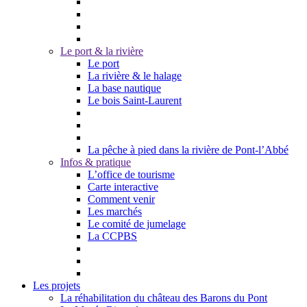
Le port & la rivière
Le port
La rivière & le halage
La base nautique
Le bois Saint-Laurent
La pêche à pied dans la rivière de Pont-l’Abbé
Infos & pratique
L’office de tourisme
Carte interactive
Comment venir
Les marchés
Le comité de jumelage
La CCPBS
Les projets
La réhabilitation du château des Barons du Pont