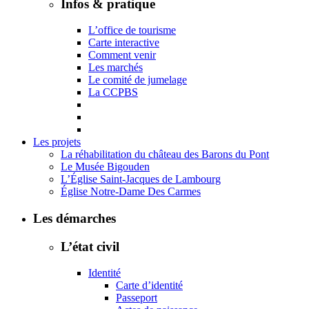
Infos & pratique
L’office de tourisme
Carte interactive
Comment venir
Les marchés
Le comité de jumelage
La CCPBS
Les projets
La réhabilitation du château des Barons du Pont
Le Musée Bigouden
L’Église Saint-Jacques de Lambourg
Église Notre-Dame Des Carmes
Les démarches
L’état civil
Identité
Carte d’identité
Passeport