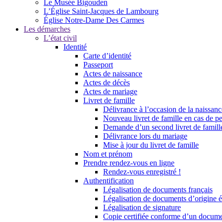
Le Musée Bigouden
L’Église Saint-Jacques de Lambourg
Église Notre-Dame Des Carmes
Les démarches
L’état civil
Identité
Carte d’identité
Passeport
Actes de naissance
Actes de décès
Actes de mariage
Livret de famille
Délivrance à l’occasion de la naissan
Nouveau livret de famille en cas de pe
Demande d’un second livret de famille
Délivrance lors du mariage
Mise à jour du livret de famille
Nom et prénom
Prendre rendez-vous en ligne
Rendez-vous enregistré !
Authentification
Légalisation de documents français
Légalisation de documents d’origine é
Légalisation de signature
Copie certifiée conforme d’un documen