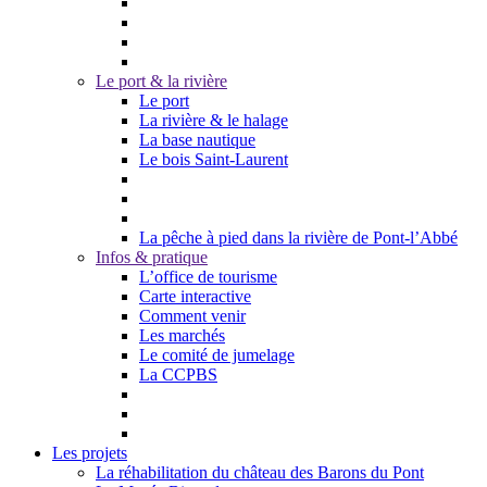
Le port & la rivière
Le port
La rivière & le halage
La base nautique
Le bois Saint-Laurent
La pêche à pied dans la rivière de Pont-l’Abbé
Infos & pratique
L’office de tourisme
Carte interactive
Comment venir
Les marchés
Le comité de jumelage
La CCPBS
Les projets
La réhabilitation du château des Barons du Pont