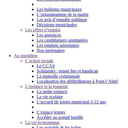
Les bulletins municipaux
L’organigramme de la mairie
Les avis d’enquête publique
Décisions municipales
Les offres d’emploi
Les annonces
Les candidatures spontanées
Les emplois saisonniers
Nos partenaires
Au quotidien
L’action sociale
Le CCAS
Solidarités : grand âge et handicap
La mutuelle communale
Localisation des défibrillateurs à Pont-l’Abbé
L’enfance et la jeunesse
La petite enfance
La vie scolaire
L’accueil de loisirs municipal 3-12 ans
L’espace jeunes
Accéder au portail famille
La vie économique
Les marchés & les halles