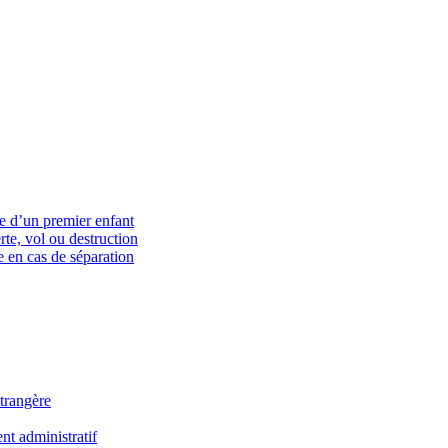
ce d’un premier enfant
rte, vol ou destruction
 en cas de séparation
trangère
t administratif