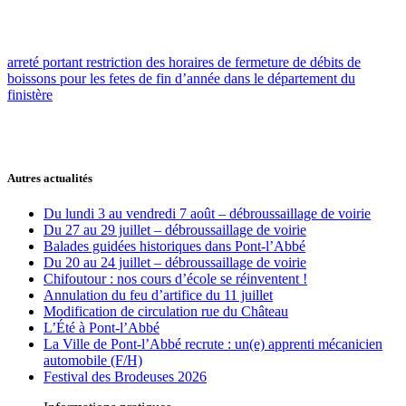
arreté portant restriction des horaires de fermeture de débits de
boissons pour les fetes de fin d’année dans le département du
finistère
Autres actualités
Du lundi 3 au vendredi 7 août – débroussaillage de voirie
Du 27 au 29 juillet – débroussaillage de voirie
Balades guidées historiques dans Pont-l’Abbé
Du 20 au 24 juillet – débroussaillage de voirie
Chifoutour : nos cours d’école se réinventent !
Annulation du feu d’artifice du 11 juillet
Modification de circulation rue du Château
L’Été à Pont-l’Abbé
La Ville de Pont-l’Abbé recrute : un(e) apprenti mécanicien
automobile (F/H)
Festival des Brodeuses 2026