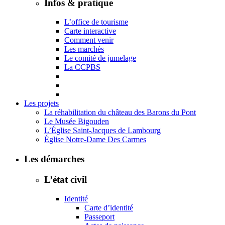
Infos & pratique
L’office de tourisme
Carte interactive
Comment venir
Les marchés
Le comité de jumelage
La CCPBS
Les projets
La réhabilitation du château des Barons du Pont
Le Musée Bigouden
L’Église Saint-Jacques de Lambourg
Église Notre-Dame Des Carmes
Les démarches
L’état civil
Identité
Carte d’identité
Passeport