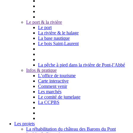
Le port & la rivière
Le port
La rivière & le halage
La base nautique
Le bois Saint-Laurent
La pêche à pied dans la rivière de Pont-l’Abbé
Infos & pratique
L’office de tourisme
Carte interactive
Comment venir
Les marchés
Le comité de jumelage
La CCPBS
Les projets
La réhabilitation du château des Barons du Pont