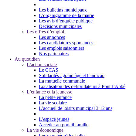
Les bulletins municipaux
L’organigramme de la mairie
Les avis d’enquête publique
Décisions municipales
Les offres d’emploi
Les annonces
Les candidatures spontanées
Les emplois saisonniers
Nos partenaires
Au quotidien
L’action sociale
Le CCAS
Solidarités : grand âge et handicap
La mutuelle communale
Localisation des défibrillateurs à Pont-l’Abbé
L’enfance et la jeunesse
La petite enfance
La vie scolaire
L’accueil de loisirs municipal 3-12 ans
L’espace jeunes
Accéder au portail famille
La vie économique
Les marchés & les halles