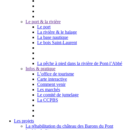
Le port & la rivière
Le port
La rivière & le halage
La base nautique
Le bois Saint-Laurent
La pêche à pied dans la rivière de Pont-l’Abbé
Infos & pratique
L’office de tourisme
Carte interactive
Comment venir
Les marchés
Le comité de jumelage
La CCPBS
Les projets
La réhabilitation du château des Barons du Pont