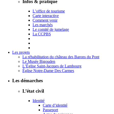
Infos & pratique
L’office de tourisme
Carte interactive
Comment venir
Les marchés
Le comité de jumelage
La CCPBS
Les projets
La réhabilitation du château des Barons du Pont
Le Musée Bigouden
L’Église Saint-Jacques de Lambourg
Église Notre-Dame Des Carmes
Les démarches
L’état civil
Identité
Carte d’identité
Passeport