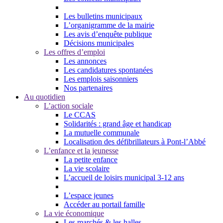
Les bulletins municipaux
L’organigramme de la mairie
Les avis d’enquête publique
Décisions municipales
Les offres d’emploi
Les annonces
Les candidatures spontanées
Les emplois saisonniers
Nos partenaires
Au quotidien
L’action sociale
Le CCAS
Solidarités : grand âge et handicap
La mutuelle communale
Localisation des défibrillateurs à Pont-l’Abbé
L’enfance et la jeunesse
La petite enfance
La vie scolaire
L’accueil de loisirs municipal 3-12 ans
L’espace jeunes
Accéder au portail famille
La vie économique
Les marchés & les halles