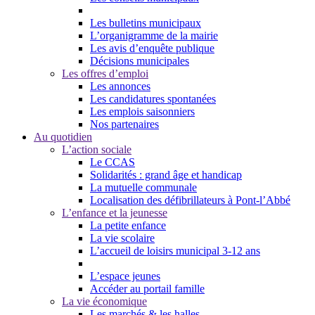
Les bulletins municipaux
L’organigramme de la mairie
Les avis d’enquête publique
Décisions municipales
Les offres d’emploi
Les annonces
Les candidatures spontanées
Les emplois saisonniers
Nos partenaires
Au quotidien
L’action sociale
Le CCAS
Solidarités : grand âge et handicap
La mutuelle communale
Localisation des défibrillateurs à Pont-l’Abbé
L’enfance et la jeunesse
La petite enfance
La vie scolaire
L’accueil de loisirs municipal 3-12 ans
L’espace jeunes
Accéder au portail famille
La vie économique
Les marchés & les halles