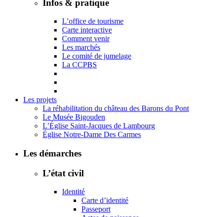
Infos & pratique
L’office de tourisme
Carte interactive
Comment venir
Les marchés
Le comité de jumelage
La CCPBS
Les projets
La réhabilitation du château des Barons du Pont
Le Musée Bigouden
L’Église Saint-Jacques de Lambourg
Église Notre-Dame Des Carmes
Les démarches
L’état civil
Identité
Carte d’identité
Passeport