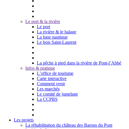
Le port & la rivière
Le port
La rivière & le halage
La base nautique
Le bois Saint-Laurent
La pêche à pied dans la rivière de Pont-l’Abbé
Infos & pratique
L’office de tourisme
Carte interactive
Comment venir
Les marchés
Le comité de jumelage
La CCPBS
Les projets
La réhabilitation du château des Barons du Pont