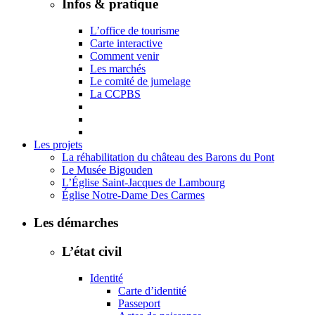
Infos & pratique
L’office de tourisme
Carte interactive
Comment venir
Les marchés
Le comité de jumelage
La CCPBS
Les projets
La réhabilitation du château des Barons du Pont
Le Musée Bigouden
L’Église Saint-Jacques de Lambourg
Église Notre-Dame Des Carmes
Les démarches
L’état civil
Identité
Carte d’identité
Passeport