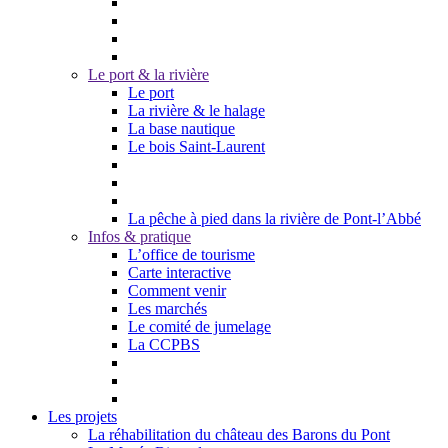
Le port & la rivière
Le port
La rivière & le halage
La base nautique
Le bois Saint-Laurent
La pêche à pied dans la rivière de Pont-l’Abbé
Infos & pratique
L’office de tourisme
Carte interactive
Comment venir
Les marchés
Le comité de jumelage
La CCPBS
Les projets
La réhabilitation du château des Barons du Pont