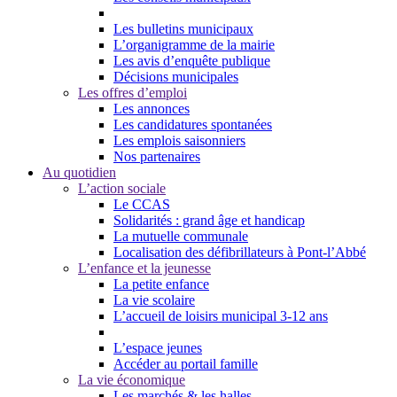
Les bulletins municipaux
L’organigramme de la mairie
Les avis d’enquête publique
Décisions municipales
Les offres d’emploi
Les annonces
Les candidatures spontanées
Les emplois saisonniers
Nos partenaires
Au quotidien
L’action sociale
Le CCAS
Solidarités : grand âge et handicap
La mutuelle communale
Localisation des défibrillateurs à Pont-l’Abbé
L’enfance et la jeunesse
La petite enfance
La vie scolaire
L’accueil de loisirs municipal 3-12 ans
L’espace jeunes
Accéder au portail famille
La vie économique
Les marchés & les halles