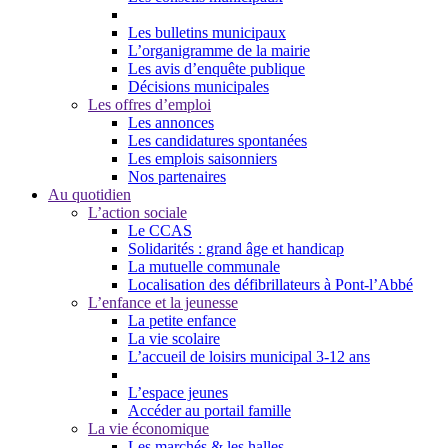
Les bulletins municipaux
L’organigramme de la mairie
Les avis d’enquête publique
Décisions municipales
Les offres d’emploi
Les annonces
Les candidatures spontanées
Les emplois saisonniers
Nos partenaires
Au quotidien
L’action sociale
Le CCAS
Solidarités : grand âge et handicap
La mutuelle communale
Localisation des défibrillateurs à Pont-l’Abbé
L’enfance et la jeunesse
La petite enfance
La vie scolaire
L’accueil de loisirs municipal 3-12 ans
L’espace jeunes
Accéder au portail famille
La vie économique
Les marchés & les halles