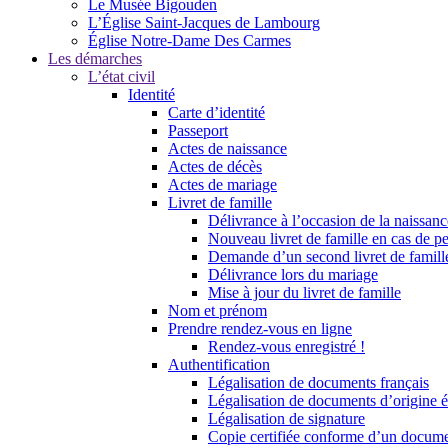
Le Musée Bigouden
L’Église Saint-Jacques de Lambourg
Église Notre-Dame Des Carmes
Les démarches
L’état civil
Identité
Carte d’identité
Passeport
Actes de naissance
Actes de décès
Actes de mariage
Livret de famille
Délivrance à l’occasion de la naissan
Nouveau livret de famille en cas de pe
Demande d’un second livret de famille
Délivrance lors du mariage
Mise à jour du livret de famille
Nom et prénom
Prendre rendez-vous en ligne
Rendez-vous enregistré !
Authentification
Légalisation de documents français
Légalisation de documents d’origine é
Légalisation de signature
Copie certifiée conforme d’un documen