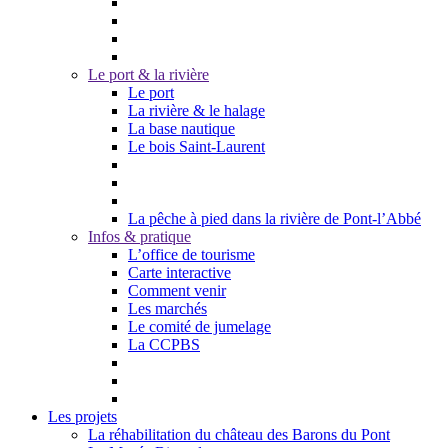
Le port & la rivière
Le port
La rivière & le halage
La base nautique
Le bois Saint-Laurent
La pêche à pied dans la rivière de Pont-l’Abbé
Infos & pratique
L’office de tourisme
Carte interactive
Comment venir
Les marchés
Le comité de jumelage
La CCPBS
Les projets
La réhabilitation du château des Barons du Pont