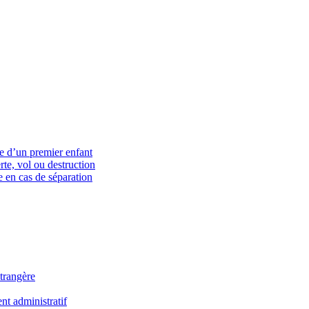
ce d’un premier enfant
rte, vol ou destruction
 en cas de séparation
trangère
t administratif