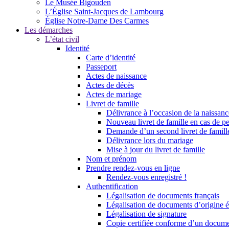
Le Musée Bigouden
L’Église Saint-Jacques de Lambourg
Église Notre-Dame Des Carmes
Les démarches
L’état civil
Identité
Carte d’identité
Passeport
Actes de naissance
Actes de décès
Actes de mariage
Livret de famille
Délivrance à l’occasion de la naissan
Nouveau livret de famille en cas de pe
Demande d’un second livret de famille
Délivrance lors du mariage
Mise à jour du livret de famille
Nom et prénom
Prendre rendez-vous en ligne
Rendez-vous enregistré !
Authentification
Légalisation de documents français
Légalisation de documents d’origine é
Légalisation de signature
Copie certifiée conforme d’un documen