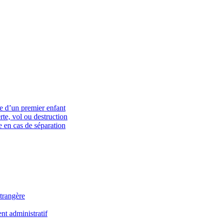
ce d’un premier enfant
rte, vol ou destruction
 en cas de séparation
trangère
t administratif