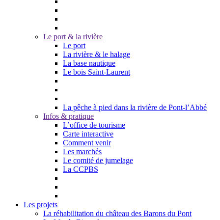
Le port & la rivière
Le port
La rivière & le halage
La base nautique
Le bois Saint-Laurent
La pêche à pied dans la rivière de Pont-l’Abbé
Infos & pratique
L’office de tourisme
Carte interactive
Comment venir
Les marchés
Le comité de jumelage
La CCPBS
Les projets
La réhabilitation du château des Barons du Pont