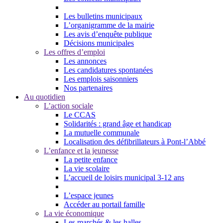
Les bulletins municipaux
L’organigramme de la mairie
Les avis d’enquête publique
Décisions municipales
Les offres d’emploi
Les annonces
Les candidatures spontanées
Les emplois saisonniers
Nos partenaires
Au quotidien
L’action sociale
Le CCAS
Solidarités : grand âge et handicap
La mutuelle communale
Localisation des défibrillateurs à Pont-l’Abbé
L’enfance et la jeunesse
La petite enfance
La vie scolaire
L’accueil de loisirs municipal 3-12 ans
L’espace jeunes
Accéder au portail famille
La vie économique
Les marchés & les halles