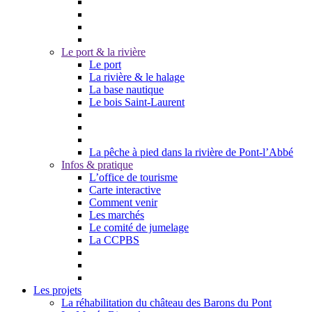
Le port & la rivière
Le port
La rivière & le halage
La base nautique
Le bois Saint-Laurent
La pêche à pied dans la rivière de Pont-l’Abbé
Infos & pratique
L’office de tourisme
Carte interactive
Comment venir
Les marchés
Le comité de jumelage
La CCPBS
Les projets
La réhabilitation du château des Barons du Pont