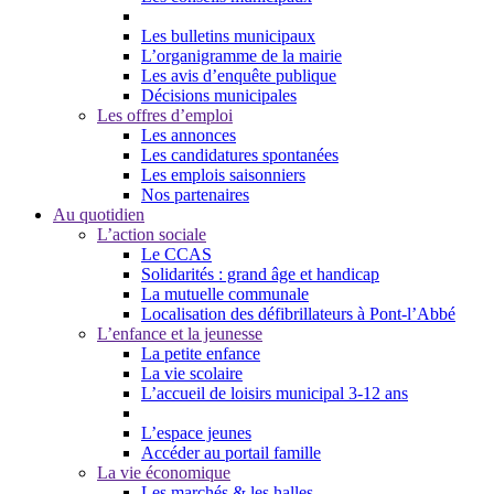
Les bulletins municipaux
L’organigramme de la mairie
Les avis d’enquête publique
Décisions municipales
Les offres d’emploi
Les annonces
Les candidatures spontanées
Les emplois saisonniers
Nos partenaires
Au quotidien
L’action sociale
Le CCAS
Solidarités : grand âge et handicap
La mutuelle communale
Localisation des défibrillateurs à Pont-l’Abbé
L’enfance et la jeunesse
La petite enfance
La vie scolaire
L’accueil de loisirs municipal 3-12 ans
L’espace jeunes
Accéder au portail famille
La vie économique
Les marchés & les halles