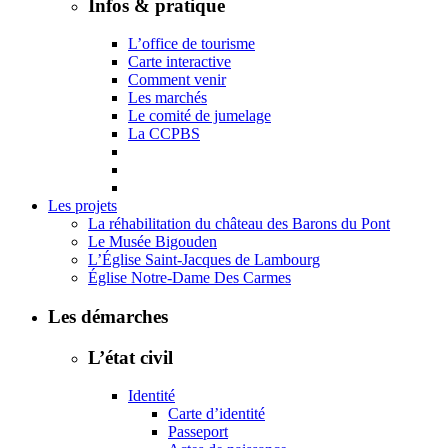
Infos & pratique
L’office de tourisme
Carte interactive
Comment venir
Les marchés
Le comité de jumelage
La CCPBS
Les projets
La réhabilitation du château des Barons du Pont
Le Musée Bigouden
L’Église Saint-Jacques de Lambourg
Église Notre-Dame Des Carmes
Les démarches
L’état civil
Identité
Carte d’identité
Passeport