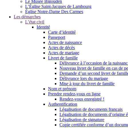
Le Musée Bigouden
L’Église Saint-Jacques de Lambourg
Église Notre-Dame Des Carmes
Les démarches
L’état civil
Identité
Carte d’identité
Passeport
Actes de naissance
Actes de décès
Actes de mariage
Livret de famille
Délivrance à l’occasion de la naissan
Nouveau livret de famille en cas de pe
Demande d’un second livret de famille
Délivrance lors du mariage
Mise à jour du livret de famille
Nom et prénom
Prendre rendez-vous en ligne
Rendez-vous enregistré !
Authentification
Légalisation de documents français
Légalisation de documents d’origine é
Légalisation de signature
Copie certifiée conforme d’un documen