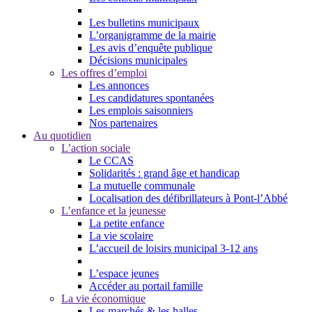
Les bulletins municipaux
L’organigramme de la mairie
Les avis d’enquête publique
Décisions municipales
Les offres d’emploi
Les annonces
Les candidatures spontanées
Les emplois saisonniers
Nos partenaires
Au quotidien
L’action sociale
Le CCAS
Solidarités : grand âge et handicap
La mutuelle communale
Localisation des défibrillateurs à Pont-l’Abbé
L’enfance et la jeunesse
La petite enfance
La vie scolaire
L’accueil de loisirs municipal 3-12 ans
L’espace jeunes
Accéder au portail famille
La vie économique
Les marchés & les halles