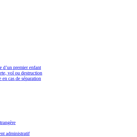
ce d’un premier enfant
rte, vol ou destruction
 en cas de séparation
trangère
t administratif