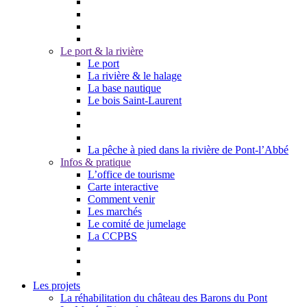
Le port & la rivière
Le port
La rivière & le halage
La base nautique
Le bois Saint-Laurent
La pêche à pied dans la rivière de Pont-l’Abbé
Infos & pratique
L’office de tourisme
Carte interactive
Comment venir
Les marchés
Le comité de jumelage
La CCPBS
Les projets
La réhabilitation du château des Barons du Pont