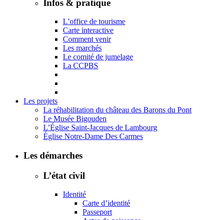
Infos & pratique
L’office de tourisme
Carte interactive
Comment venir
Les marchés
Le comité de jumelage
La CCPBS
Les projets
La réhabilitation du château des Barons du Pont
Le Musée Bigouden
L’Église Saint-Jacques de Lambourg
Église Notre-Dame Des Carmes
Les démarches
L’état civil
Identité
Carte d’identité
Passeport