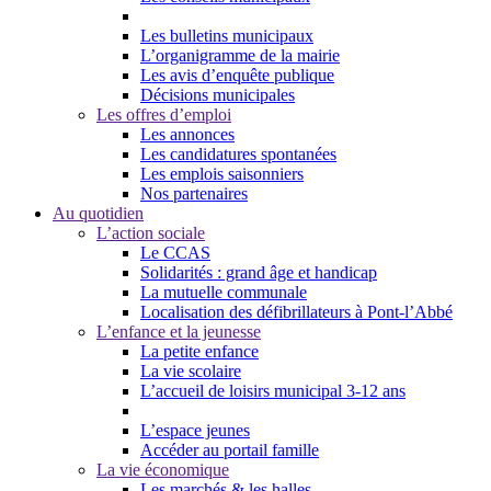
Les bulletins municipaux
L’organigramme de la mairie
Les avis d’enquête publique
Décisions municipales
Les offres d’emploi
Les annonces
Les candidatures spontanées
Les emplois saisonniers
Nos partenaires
Au quotidien
L’action sociale
Le CCAS
Solidarités : grand âge et handicap
La mutuelle communale
Localisation des défibrillateurs à Pont-l’Abbé
L’enfance et la jeunesse
La petite enfance
La vie scolaire
L’accueil de loisirs municipal 3-12 ans
L’espace jeunes
Accéder au portail famille
La vie économique
Les marchés & les halles