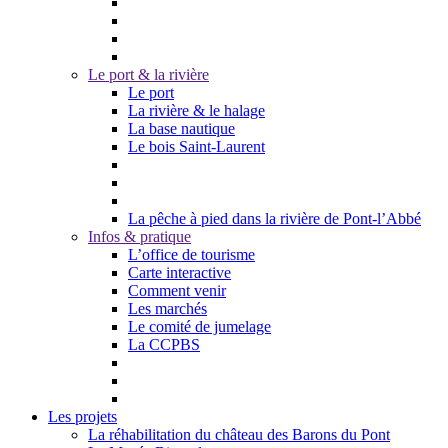
Le port & la rivière
Le port
La rivière & le halage
La base nautique
Le bois Saint-Laurent
La pêche à pied dans la rivière de Pont-l’Abbé
Infos & pratique
L’office de tourisme
Carte interactive
Comment venir
Les marchés
Le comité de jumelage
La CCPBS
Les projets
La réhabilitation du château des Barons du Pont