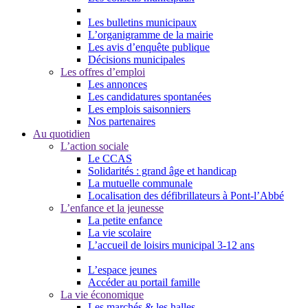
Les bulletins municipaux
L’organigramme de la mairie
Les avis d’enquête publique
Décisions municipales
Les offres d’emploi
Les annonces
Les candidatures spontanées
Les emplois saisonniers
Nos partenaires
Au quotidien
L’action sociale
Le CCAS
Solidarités : grand âge et handicap
La mutuelle communale
Localisation des défibrillateurs à Pont-l’Abbé
L’enfance et la jeunesse
La petite enfance
La vie scolaire
L’accueil de loisirs municipal 3-12 ans
L’espace jeunes
Accéder au portail famille
La vie économique
Les marchés & les halles