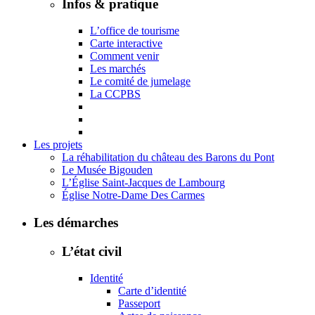
Infos & pratique
L’office de tourisme
Carte interactive
Comment venir
Les marchés
Le comité de jumelage
La CCPBS
Les projets
La réhabilitation du château des Barons du Pont
Le Musée Bigouden
L’Église Saint-Jacques de Lambourg
Église Notre-Dame Des Carmes
Les démarches
L’état civil
Identité
Carte d’identité
Passeport