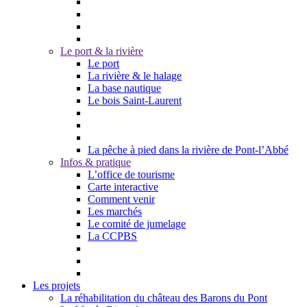
Le port & la rivière
Le port
La rivière & le halage
La base nautique
Le bois Saint-Laurent
La pêche à pied dans la rivière de Pont-l’Abbé
Infos & pratique
L’office de tourisme
Carte interactive
Comment venir
Les marchés
Le comité de jumelage
La CCPBS
Les projets
La réhabilitation du château des Barons du Pont