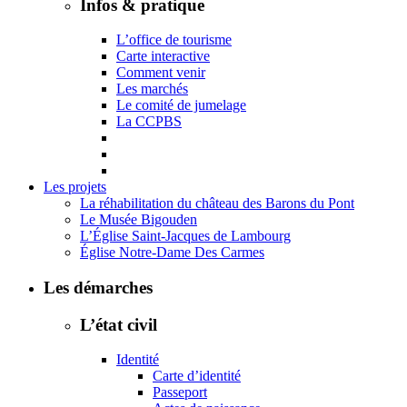
Infos & pratique
L’office de tourisme
Carte interactive
Comment venir
Les marchés
Le comité de jumelage
La CCPBS
Les projets
La réhabilitation du château des Barons du Pont
Le Musée Bigouden
L’Église Saint-Jacques de Lambourg
Église Notre-Dame Des Carmes
Les démarches
L’état civil
Identité
Carte d’identité
Passeport