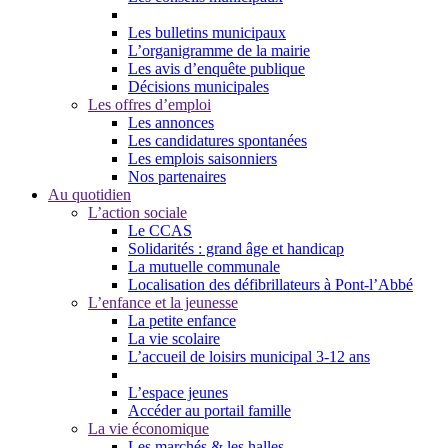
Les bulletins municipaux
L’organigramme de la mairie
Les avis d’enquête publique
Décisions municipales
Les offres d’emploi
Les annonces
Les candidatures spontanées
Les emplois saisonniers
Nos partenaires
Au quotidien
L’action sociale
Le CCAS
Solidarités : grand âge et handicap
La mutuelle communale
Localisation des défibrillateurs à Pont-l’Abbé
L’enfance et la jeunesse
La petite enfance
La vie scolaire
L’accueil de loisirs municipal 3-12 ans
L’espace jeunes
Accéder au portail famille
La vie économique
Les marchés & les halles