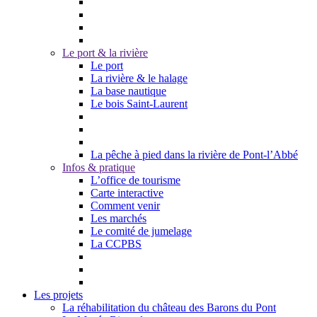
Le port & la rivière
Le port
La rivière & le halage
La base nautique
Le bois Saint-Laurent
La pêche à pied dans la rivière de Pont-l’Abbé
Infos & pratique
L’office de tourisme
Carte interactive
Comment venir
Les marchés
Le comité de jumelage
La CCPBS
Les projets
La réhabilitation du château des Barons du Pont