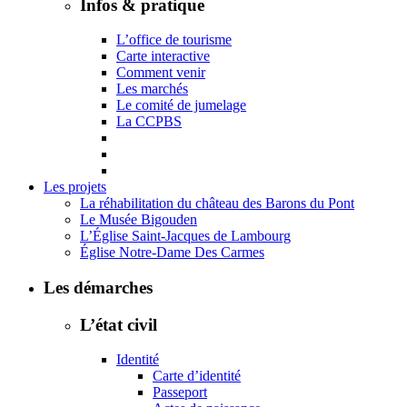
Infos & pratique
L’office de tourisme
Carte interactive
Comment venir
Les marchés
Le comité de jumelage
La CCPBS
Les projets
La réhabilitation du château des Barons du Pont
Le Musée Bigouden
L’Église Saint-Jacques de Lambourg
Église Notre-Dame Des Carmes
Les démarches
L’état civil
Identité
Carte d’identité
Passeport