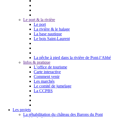
Le port & la rivière
Le port
La rivière & le halage
La base nautique
Le bois Saint-Laurent
La pêche à pied dans la rivière de Pont-l’Abbé
Infos & pratique
L’office de tourisme
Carte interactive
Comment venir
Les marchés
Le comité de jumelage
La CCPBS
Les projets
La réhabilitation du château des Barons du Pont