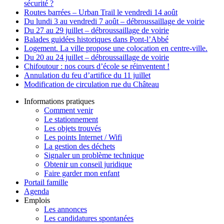
sécurité ?
Routes barrées – Urban Trail le vendredi 14 août
Du lundi 3 au vendredi 7 août – débroussaillage de voirie
Du 27 au 29 juillet – débroussaillage de voirie
Balades guidées historiques dans Pont-l’Abbé
Logement. La ville propose une colocation en centre-ville.
Du 20 au 24 juillet – débroussaillage de voirie
Chifoutour : nos cours d’école se réinventent !
Annulation du feu d’artifice du 11 juillet
Modification de circulation rue du Château
Informations pratiques
Comment venir
Le stationnement
Les objets trouvés
Les points Internet / Wifi
La gestion des déchets
Signaler un problème technique
Obtenir un conseil juridique
Faire garder mon enfant
Portail famille
Agenda
Emplois
Les annonces
Les candidatures spontanées