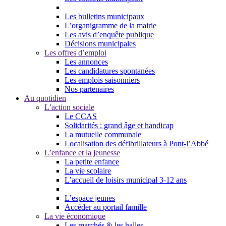
Les bulletins municipaux
L’organigramme de la mairie
Les avis d’enquête publique
Décisions municipales
Les offres d’emploi
Les annonces
Les candidatures spontanées
Les emplois saisonniers
Nos partenaires
Au quotidien
L’action sociale
Le CCAS
Solidarités : grand âge et handicap
La mutuelle communale
Localisation des défibrillateurs à Pont-l’Abbé
L’enfance et la jeunesse
La petite enfance
La vie scolaire
L’accueil de loisirs municipal 3-12 ans
L’espace jeunes
Accéder au portail famille
La vie économique
Les marchés & les halles