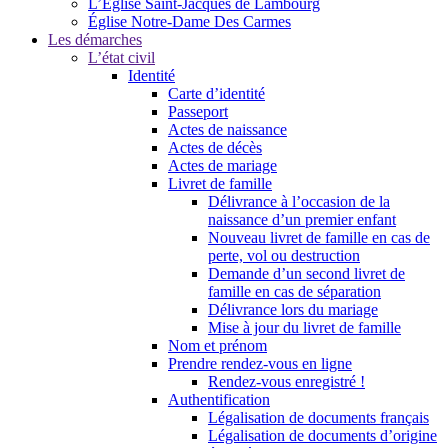
L’Église Saint-Jacques de Lambourg
Église Notre-Dame Des Carmes
Les démarches
L’état civil
Identité
Carte d’identité
Passeport
Actes de naissance
Actes de décès
Actes de mariage
Livret de famille
Délivrance à l’occasion de la
naissance d’un premier enfant
Nouveau livret de famille en cas de
perte, vol ou destruction
Demande d’un second livret de
famille en cas de séparation
Délivrance lors du mariage
Mise à jour du livret de famille
Nom et prénom
Prendre rendez-vous en ligne
Rendez-vous enregistré !
Authentification
Légalisation de documents français
Légalisation de documents d’origine