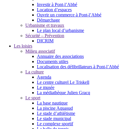
Investir à Pont-l’Abbé
Location d’espaces
Ouvrir un commerce à Pont-l’Abbé
Démarchage
Urbanisme et travaux
Le plan local d’urbanisme
Sécurité – Prévention
DICRIM
Les loisirs
Milieu associatif
Annuaire des associations
Documents utiles
Localisation des défibrillateurs à Pont-l’Abbé
La culture
Agenda
Le centre culturel Le Triskell
Le musée
La médiathèque Julien Gracq
Le sport
La base nautique
La piscine Aquasud
Le stade d’athlétisme
Le stade municipal
Le complexe sportif
La halle de tennis