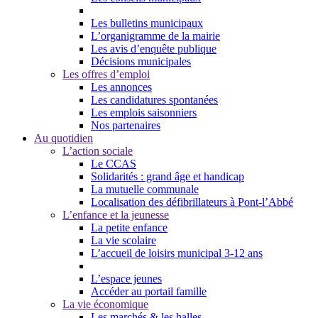
Les bulletins municipaux
L’organigramme de la mairie
Les avis d’enquête publique
Décisions municipales
Les offres d’emploi
Les annonces
Les candidatures spontanées
Les emplois saisonniers
Nos partenaires
Au quotidien
L’action sociale
Le CCAS
Solidarités : grand âge et handicap
La mutuelle communale
Localisation des défibrillateurs à Pont-l’Abbé
L’enfance et la jeunesse
La petite enfance
La vie scolaire
L’accueil de loisirs municipal 3-12 ans
L’espace jeunes
Accéder au portail famille
La vie économique
Les marchés & les halles