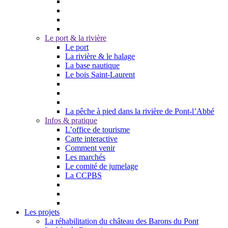
Le port & la rivière
Le port
La rivière & le halage
La base nautique
Le bois Saint-Laurent
La pêche à pied dans la rivière de Pont-l’Abbé
Infos & pratique
L’office de tourisme
Carte interactive
Comment venir
Les marchés
Le comité de jumelage
La CCPBS
Les projets
La réhabilitation du château des Barons du Pont