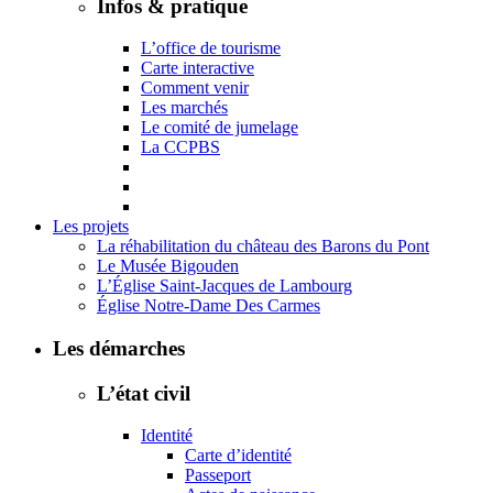
Infos & pratique
L’office de tourisme
Carte interactive
Comment venir
Les marchés
Le comité de jumelage
La CCPBS
Les projets
La réhabilitation du château des Barons du Pont
Le Musée Bigouden
L’Église Saint-Jacques de Lambourg
Église Notre-Dame Des Carmes
Les démarches
L’état civil
Identité
Carte d’identité
Passeport