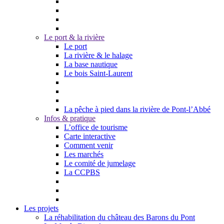
Le port & la rivière
Le port
La rivière & le halage
La base nautique
Le bois Saint-Laurent
La pêche à pied dans la rivière de Pont-l’Abbé
Infos & pratique
L’office de tourisme
Carte interactive
Comment venir
Les marchés
Le comité de jumelage
La CCPBS
Les projets
La réhabilitation du château des Barons du Pont