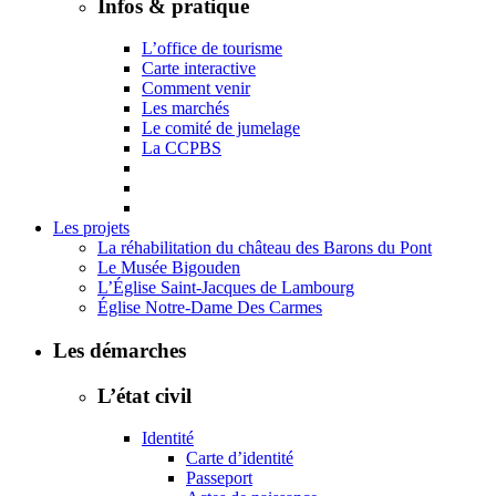
Infos & pratique
L’office de tourisme
Carte interactive
Comment venir
Les marchés
Le comité de jumelage
La CCPBS
Les projets
La réhabilitation du château des Barons du Pont
Le Musée Bigouden
L’Église Saint-Jacques de Lambourg
Église Notre-Dame Des Carmes
Les démarches
L’état civil
Identité
Carte d’identité
Passeport