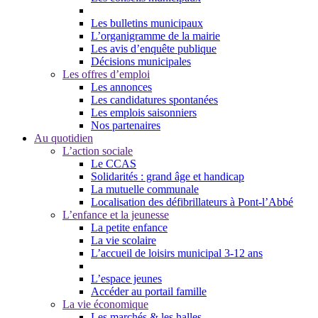
Les bulletins municipaux
L’organigramme de la mairie
Les avis d’enquête publique
Décisions municipales
Les offres d’emploi
Les annonces
Les candidatures spontanées
Les emplois saisonniers
Nos partenaires
Au quotidien
L’action sociale
Le CCAS
Solidarités : grand âge et handicap
La mutuelle communale
Localisation des défibrillateurs à Pont-l’Abbé
L’enfance et la jeunesse
La petite enfance
La vie scolaire
L’accueil de loisirs municipal 3-12 ans
L’espace jeunes
Accéder au portail famille
La vie économique
Les marchés & les halles