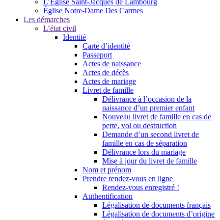
L’Église Saint-Jacques de Lambourg
Église Notre-Dame Des Carmes
Les démarches
L’état civil
Identité
Carte d’identité
Passeport
Actes de naissance
Actes de décès
Actes de mariage
Livret de famille
Délivrance à l’occasion de la
naissance d’un premier enfant
Nouveau livret de famille en cas de
perte, vol ou destruction
Demande d’un second livret de
famille en cas de séparation
Délivrance lors du mariage
Mise à jour du livret de famille
Nom et prénom
Prendre rendez-vous en ligne
Rendez-vous enregistré !
Authentification
Légalisation de documents français
Légalisation de documents d’origine