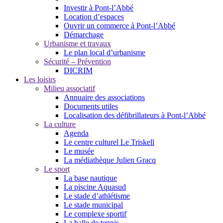
Investir à Pont-l’Abbé
Location d’espaces
Ouvrir un commerce à Pont-l’Abbé
Démarchage
Urbanisme et travaux
Le plan local d’urbanisme
Sécurité – Prévention
DICRIM
Les loisirs
Milieu associatif
Annuaire des associations
Documents utiles
Localisation des défibrillateurs à Pont-l’Abbé
La culture
Agenda
Le centre culturel Le Triskell
Le musée
La médiathèque Julien Gracq
Le sport
La base nautique
La piscine Aquasud
Le stade d’athlétisme
Le stade municipal
Le complexe sportif
La halle de tennis