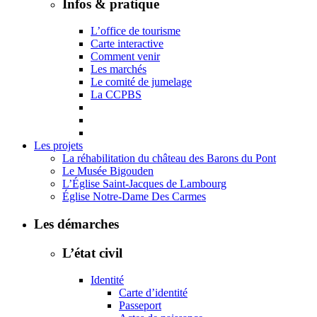
Infos & pratique
L’office de tourisme
Carte interactive
Comment venir
Les marchés
Le comité de jumelage
La CCPBS
Les projets
La réhabilitation du château des Barons du Pont
Le Musée Bigouden
L’Église Saint-Jacques de Lambourg
Église Notre-Dame Des Carmes
Les démarches
L’état civil
Identité
Carte d’identité
Passeport