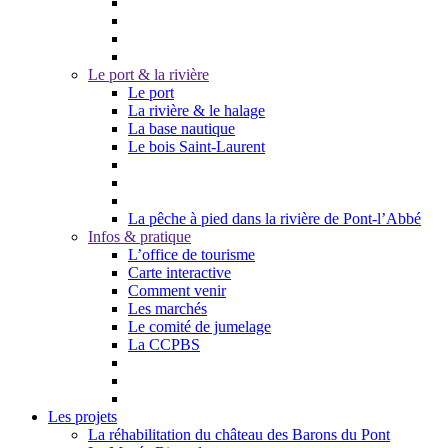
Le port & la rivière
Le port
La rivière & le halage
La base nautique
Le bois Saint-Laurent
La pêche à pied dans la rivière de Pont-l’Abbé
Infos & pratique
L’office de tourisme
Carte interactive
Comment venir
Les marchés
Le comité de jumelage
La CCPBS
Les projets
La réhabilitation du château des Barons du Pont