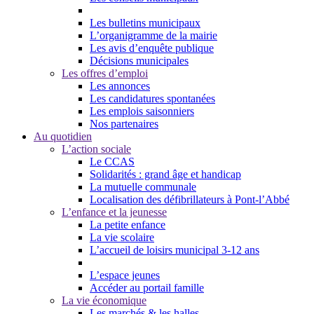
Les bulletins municipaux
L’organigramme de la mairie
Les avis d’enquête publique
Décisions municipales
Les offres d’emploi
Les annonces
Les candidatures spontanées
Les emplois saisonniers
Nos partenaires
Au quotidien
L’action sociale
Le CCAS
Solidarités : grand âge et handicap
La mutuelle communale
Localisation des défibrillateurs à Pont-l’Abbé
L’enfance et la jeunesse
La petite enfance
La vie scolaire
L’accueil de loisirs municipal 3-12 ans
L’espace jeunes
Accéder au portail famille
La vie économique
Les marchés & les halles