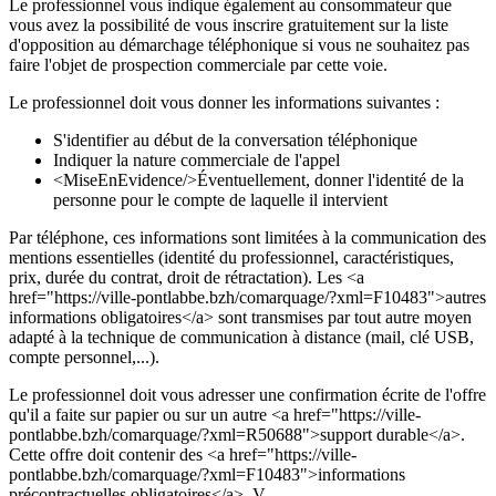
Le professionnel vous indique également au consommateur que
vous avez la possibilité de vous inscrire gratuitement sur la liste
d'opposition au démarchage téléphonique si vous ne souhaitez pas
faire l'objet de prospection commerciale par cette voie.
Le professionnel doit vous donner les informations suivantes :
S'identifier au début de la conversation téléphonique
Indiquer la nature commerciale de l'appel
<MiseEnEvidence/>Éventuellement, donner l'identité de la
personne pour le compte de laquelle il intervient
Par téléphone, ces informations sont limitées à la communication des
mentions essentielles (identité du professionnel, caractéristiques,
prix, durée du contrat, droit de rétractation). Les <a
href="https://ville-pontlabbe.bzh/comarquage/?xml=F10483">autres
informations obligatoires</a> sont transmises par tout autre moyen
adapté à la technique de communication à distance (mail, clé USB,
compte personnel,...).
Le professionnel doit vous adresser une confirmation écrite de l'offre
qu'il a faite sur papier ou sur un autre <a href="https://ville-
pontlabbe.bzh/comarquage/?xml=R50688">support durable</a>.
Cette offre doit contenir des <a href="https://ville-
pontlabbe.bzh/comarquage/?xml=F10483">informations
précontractuelles obligatoires</a>. V