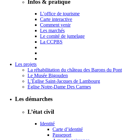
Infos & pratique
L’office de tourisme
Carte interactive
Comment venir
Les marchés
Le comité de jumelage
La CCPBS
Les projets
La réhabilitation du château des Barons du Pont
Le Musée Bigouden
L’Église Saint-Jacques de Lambourg
Église Notre-Dame Des Carmes
Les démarches
L’état civil
Identité
Carte d’identité
Passeport