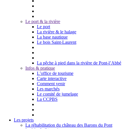
Le port & la rivière
Le port
La rivière & le halage
La base nautique
Le bois Saint-Laurent
La pêche à pied dans la rivière de Pont-l’Abbé
Infos & pratique
L’office de tourisme
Carte interactive
Comment venir
Les marchés
Le comité de jumelage
La CCPBS
Les projets
La réhabilitation du château des Barons du Pont