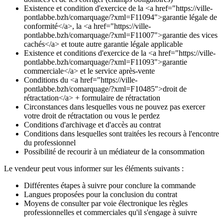
Existence et condition d'exercice de la <a href="https://ville-
pontlabbe.bzh/comarquage/?xml=F11094">garantie légale de
conformité</a>, la <a href="https://ville-
pontlabbe.bzh/comarquage/?xml=F11007">garantie des vices
cachés</a> et toute autre garantie légale applicable
Existence et conditions d'exercice de la <a href="https://ville-
pontlabbe.bzh/comarquage/?xml=F11093">garantie
commerciale</a> et le service après-vente
Conditions du <a href="https://ville-
pontlabbe.bzh/comarquage/?xml=F10485">droit de
rétractation</a> + formulaire de rétractation
Circonstances dans lesquelles vous ne pouvez pas exercer
votre droit de rétractation ou vous le perdez
Conditions d'archivage et d'accès au contrat
Conditions dans lesquelles sont traitées les recours à l'encontre
du professionnel
Possibilité de recourir à un médiateur de la consommation
Le vendeur peut vous informer sur les éléments suivants :
Différentes étapes à suivre pour conclure la commande
Langues proposées pour la conclusion du contrat
Moyens de consulter par voie électronique les règles
professionnelles et commerciales qu'il s'engage à suivre