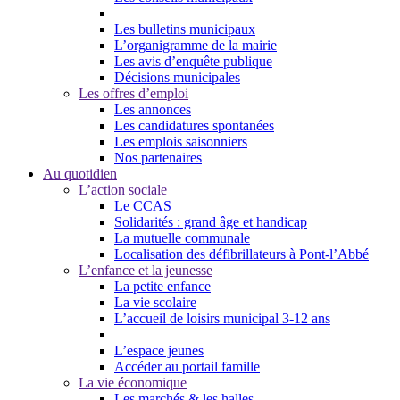
Les bulletins municipaux
L’organigramme de la mairie
Les avis d’enquête publique
Décisions municipales
Les offres d’emploi
Les annonces
Les candidatures spontanées
Les emplois saisonniers
Nos partenaires
Au quotidien
L’action sociale
Le CCAS
Solidarités : grand âge et handicap
La mutuelle communale
Localisation des défibrillateurs à Pont-l’Abbé
L’enfance et la jeunesse
La petite enfance
La vie scolaire
L’accueil de loisirs municipal 3-12 ans
L’espace jeunes
Accéder au portail famille
La vie économique
Les marchés & les halles