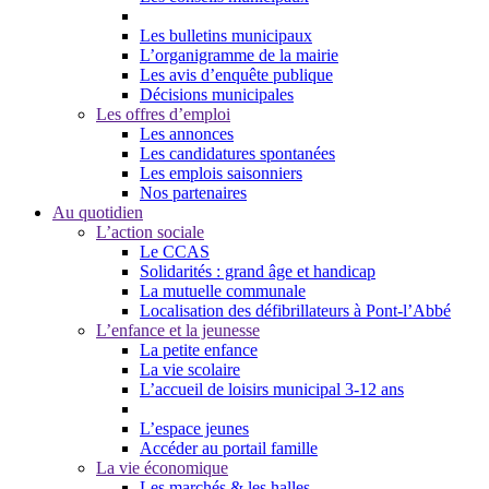
Les bulletins municipaux
L’organigramme de la mairie
Les avis d’enquête publique
Décisions municipales
Les offres d’emploi
Les annonces
Les candidatures spontanées
Les emplois saisonniers
Nos partenaires
Au quotidien
L’action sociale
Le CCAS
Solidarités : grand âge et handicap
La mutuelle communale
Localisation des défibrillateurs à Pont-l’Abbé
L’enfance et la jeunesse
La petite enfance
La vie scolaire
L’accueil de loisirs municipal 3-12 ans
L’espace jeunes
Accéder au portail famille
La vie économique
Les marchés & les halles