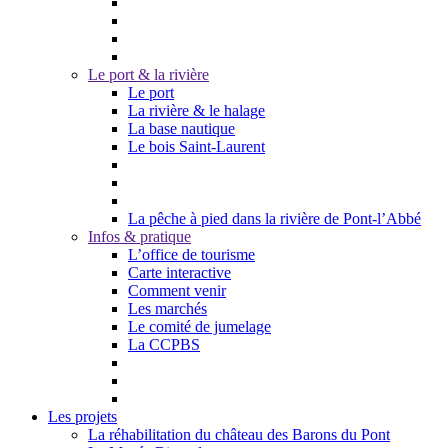
Le port & la rivière
Le port
La rivière & le halage
La base nautique
Le bois Saint-Laurent
La pêche à pied dans la rivière de Pont-l’Abbé
Infos & pratique
L’office de tourisme
Carte interactive
Comment venir
Les marchés
Le comité de jumelage
La CCPBS
Les projets
La réhabilitation du château des Barons du Pont