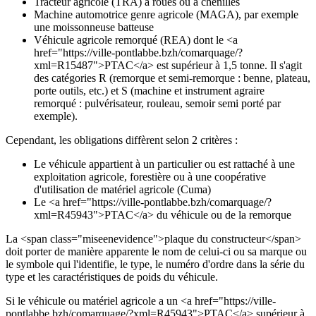
Tracteur agricole (TRA) à roues ou à chenilles
Machine automotrice genre agricole (MAGA), par exemple
une moissonneuse batteuse
Véhicule agricole remorqué (REA) dont le <a
href="https://ville-pontlabbe.bzh/comarquage/?
xml=R15487">PTAC</a> est supérieur à 1,5 tonne. Il s'agit
des catégories R (remorque et semi-remorque : benne, plateau,
porte outils, etc.) et S (machine et instrument agraire
remorqué : pulvérisateur, rouleau, semoir semi porté par
exemple).
Cependant, les obligations diffèrent selon 2 critères :
Le véhicule appartient à un particulier ou est rattaché à une
exploitation agricole, forestière ou à une coopérative
d'utilisation de matériel agricole (Cuma)
Le <a href="https://ville-pontlabbe.bzh/comarquage/?
xml=R45943">PTAC</a> du véhicule ou de la remorque
La <span class="miseenevidence">plaque du constructeur</span>
doit porter de manière apparente le nom de celui-ci ou sa marque ou
le symbole qui l'identifie, le type, le numéro d'ordre dans la série du
type et les caractéristiques de poids du véhicule.
Si le véhicule ou matériel agricole a un <a href="https://ville-
pontlabbe.bzh/comarquage/?xml=R45943">PTAC</a> supérieur à