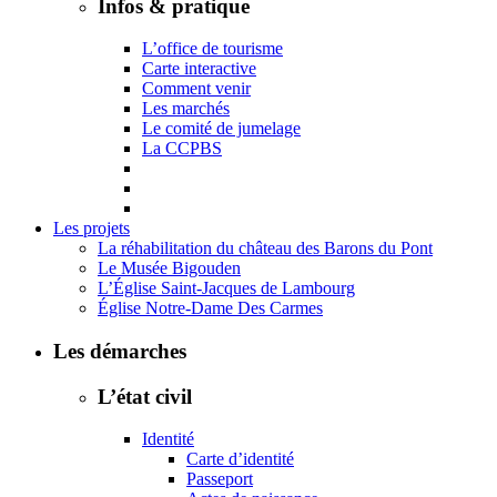
Infos & pratique
L’office de tourisme
Carte interactive
Comment venir
Les marchés
Le comité de jumelage
La CCPBS
Les projets
La réhabilitation du château des Barons du Pont
Le Musée Bigouden
L’Église Saint-Jacques de Lambourg
Église Notre-Dame Des Carmes
Les démarches
L’état civil
Identité
Carte d’identité
Passeport