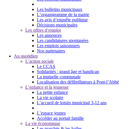
Les bulletins municipaux
L’organigramme de la mairie
Les avis d’enquête publique
Décisions municipales
Les offres d’emploi
Les annonces
Les candidatures spontanées
Les emplois saisonniers
Nos partenaires
Au quotidien
L’action sociale
Le CCAS
Solidarités : grand âge et handicap
La mutuelle communale
Localisation des défibrillateurs à Pont-l’Abbé
L’enfance et la jeunesse
La petite enfance
La vie scolaire
L’accueil de loisirs municipal 3-12 ans
L’espace jeunes
Accéder au portail famille
La vie économique
Les marchés & les halles