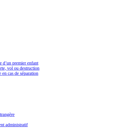
ce d’un premier enfant
rte, vol ou destruction
 en cas de séparation
trangère
t administratif