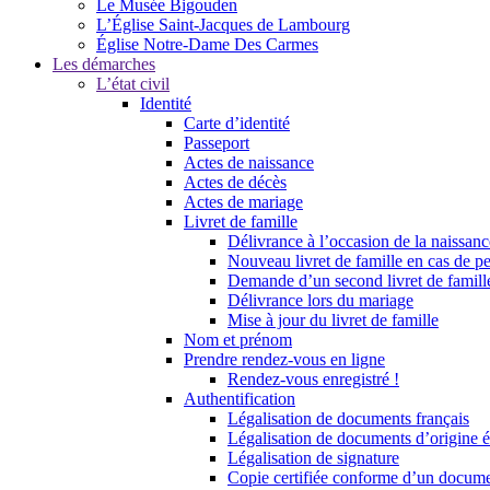
Le Musée Bigouden
L’Église Saint-Jacques de Lambourg
Église Notre-Dame Des Carmes
Les démarches
L’état civil
Identité
Carte d’identité
Passeport
Actes de naissance
Actes de décès
Actes de mariage
Livret de famille
Délivrance à l’occasion de la naissan
Nouveau livret de famille en cas de pe
Demande d’un second livret de famille
Délivrance lors du mariage
Mise à jour du livret de famille
Nom et prénom
Prendre rendez-vous en ligne
Rendez-vous enregistré !
Authentification
Légalisation de documents français
Légalisation de documents d’origine é
Légalisation de signature
Copie certifiée conforme d’un documen