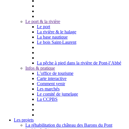
Le port & la rivière
Le port
La rivière & le halage
La base nautique
Le bois Saint-Laurent
La pêche à pied dans la rivière de Pont-l’Abbé
Infos & pratique
L’office de tourisme
Carte interactive
Comment venir
Les marchés
Le comité de jumelage
La CCPBS
Les projets
La réhabilitation du château des Barons du Pont