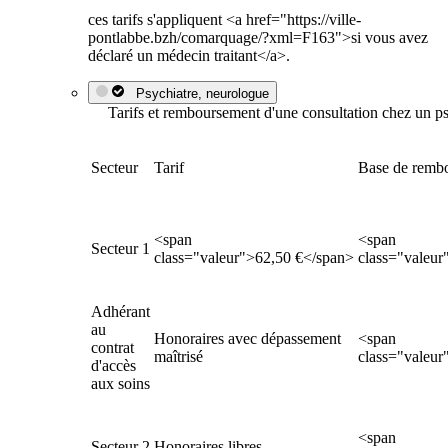
ces tarifs s'appliquent <a href="https://ville-
pontlabbe.bzh/comarquage/?xml=F163">si vous avez
déclaré un médecin traitant</a>.
Psychiatre, neurologue
Tarifs et remboursement d'une consultation chez un p
Secteur
Tarif
Base de remb
<span
<span
Secteur 1
class="valeur">62,50 €</span>
class="valeur
Adhérant
au
Honoraires avec dépassement
<span
contrat
maîtrisé
class="valeur
d'accès
aux soins
<span
Secteur 2
Honoraires libres