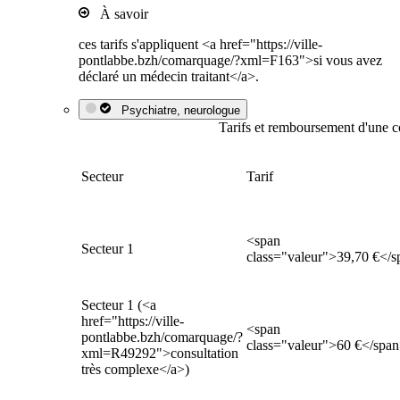
À savoir
ces tarifs s'appliquent <a href="https://ville-
pontlabbe.bzh/comarquage/?xml=F163">si vous avez
déclaré un médecin traitant</a>.
Psychiatre, neurologue
Tarifs et remboursement d'une c
Secteur
Tarif
<span
Secteur 1
class="valeur">39,70 €</
Secteur 1 (<a
href="https://ville-
<span
pontlabbe.bzh/comarquage/?
class="valeur">60 €</spa
xml=R49292">consultation
très complexe</a>)