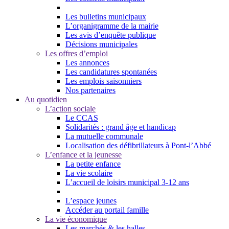
Les bulletins municipaux
L’organigramme de la mairie
Les avis d’enquête publique
Décisions municipales
Les offres d’emploi
Les annonces
Les candidatures spontanées
Les emplois saisonniers
Nos partenaires
Au quotidien
L’action sociale
Le CCAS
Solidarités : grand âge et handicap
La mutuelle communale
Localisation des défibrillateurs à Pont-l’Abbé
L’enfance et la jeunesse
La petite enfance
La vie scolaire
L’accueil de loisirs municipal 3-12 ans
L’espace jeunes
Accéder au portail famille
La vie économique
Les marchés & les halles