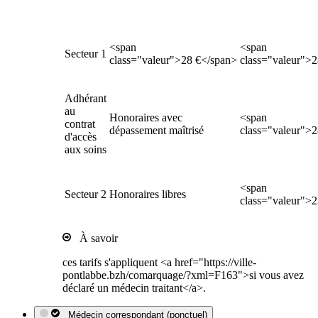
<span
<span
Secteur 1
class="valeur">28 €</span>
class="valeur">
Adhérant
au
Honoraires avec
<span
contrat
dépassement maîtrisé
class="valeur">
d'accès
aux soins
<span
Secteur 2
Honoraires libres
class="valeur">
À savoir
ces tarifs s'appliquent <a href="https://ville-
pontlabbe.bzh/comarquage/?xml=F163">si vous avez
déclaré un médecin traitant</a>.
Médecin correspondant (ponctuel)