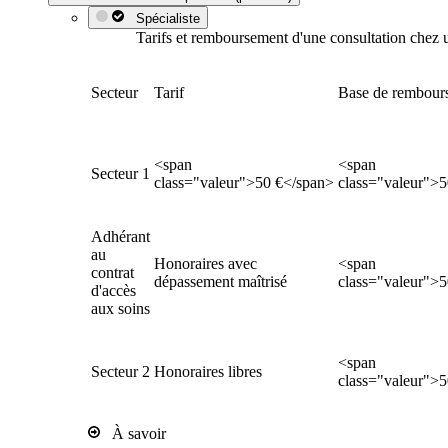
Spécialiste
Tarifs et remboursement d'une consultation chez u
Secteur
Tarif
Base de rembour
<span
<span
Secteur 1
class="valeur">50 €</span>
class="valeur">
Adhérant
au
Honoraires avec
<span
contrat
dépassement maîtrisé
class="valeur">
d'accès
aux soins
<span
Secteur 2
Honoraires libres
class="valeur">
À savoir