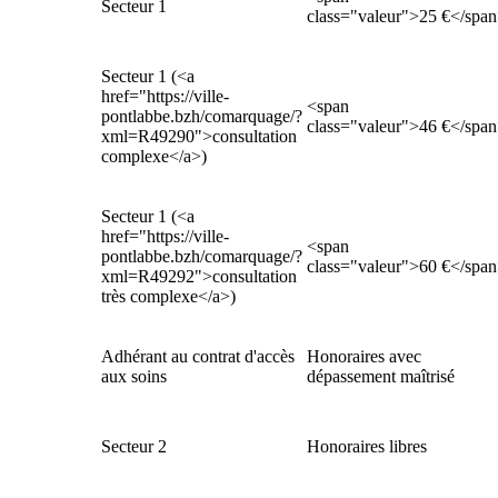
Secteur 1
class="valeur">25 €</spa
Secteur 1 (<a
href="https://ville-
<span
pontlabbe.bzh/comarquage/?
class="valeur">46 €</spa
xml=R49290">consultation
complexe</a>)
Secteur 1 (<a
href="https://ville-
<span
pontlabbe.bzh/comarquage/?
class="valeur">60 €</spa
xml=R49292">consultation
très complexe</a>)
Adhérant au contrat d'accès
Honoraires avec
aux soins
dépassement maîtrisé
Secteur 2
Honoraires libres