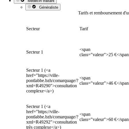
Médecin traitant
Généraliste
Tarifs et remboursement d'u
Secteur
Tarif
<span
Secteur 1
class="valeur">25 €</spa
Secteur 1 (<a
href="https://ville-
<span
pontlabbe.bzh/comarquage/?
class="valeur">46 €</spa
xml=R49290">consultation
complexe</a>)
Secteur 1 (<a
href="https://ville-
<span
pontlabbe.bzh/comarquage/?
class="valeur">60 €</spa
xml=R49292">consultation
très complexe</a>)