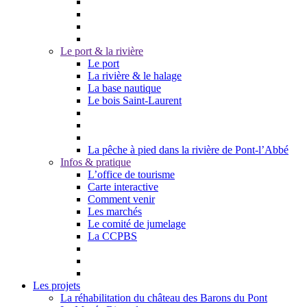
Le port & la rivière
Le port
La rivière & le halage
La base nautique
Le bois Saint-Laurent
La pêche à pied dans la rivière de Pont-l’Abbé
Infos & pratique
L’office de tourisme
Carte interactive
Comment venir
Les marchés
Le comité de jumelage
La CCPBS
Les projets
La réhabilitation du château des Barons du Pont