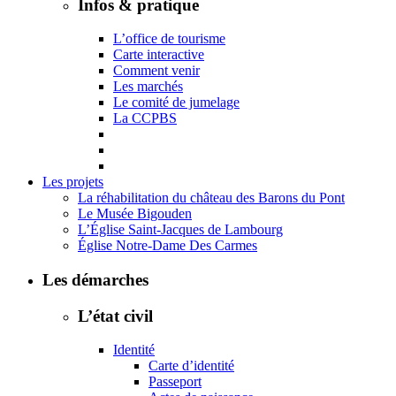
Infos & pratique
L’office de tourisme
Carte interactive
Comment venir
Les marchés
Le comité de jumelage
La CCPBS
Les projets
La réhabilitation du château des Barons du Pont
Le Musée Bigouden
L’Église Saint-Jacques de Lambourg
Église Notre-Dame Des Carmes
Les démarches
L’état civil
Identité
Carte d’identité
Passeport