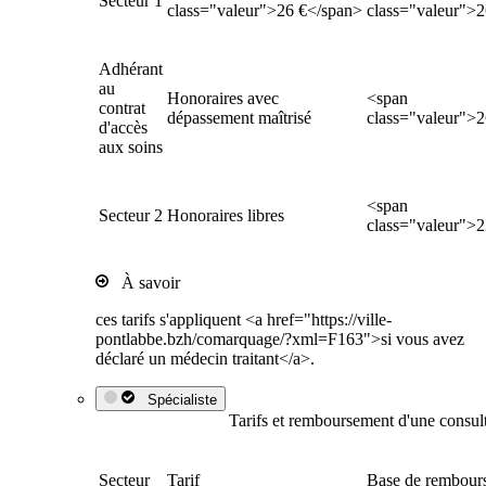
Secteur 1
class="valeur">26 €</span>
class="valeur">
Adhérant
au
Honoraires avec
<span
contrat
dépassement maîtrisé
class="valeur">
d'accès
aux soins
<span
Secteur 2
Honoraires libres
class="valeur">
À savoir
ces tarifs s'appliquent <a href="https://ville-
pontlabbe.bzh/comarquage/?xml=F163">si vous avez
déclaré un médecin traitant</a>.
Spécialiste
Tarifs et remboursement d'une consult
Secteur
Tarif
Base de rembour