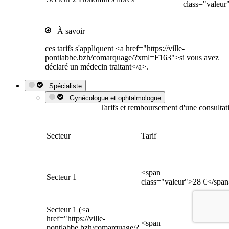
class="valeur
À savoir
ces tarifs s'appliquent <a href="https://ville-
pontlabbe.bzh/comarquage/?xml=F163">si vous avez
déclaré un médecin traitant</a>.
Spécialiste
Gynécologue et ophtalmologue
Tarifs et remboursement d'une consulta
Secteur
Tarif
<span
Secteur 1
class="valeur">28 €</spa
Secteur 1 (<a
href="https://ville-
<span
pontlabbe.bzh/comarquage/?