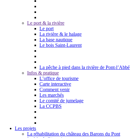
Le port & la rivière
Le port
La rivière & le halage
La base nautique
Le bois Saint-Laurent
La pêche à pied dans la rivière de Pont-l’Abbé
Infos & pratique
L’office de tourisme
Carte interactive
Comment venir
Les marchés
Le comité de jumelage
La CCPBS
Les projets
La réhabilitation du château des Barons du Pont