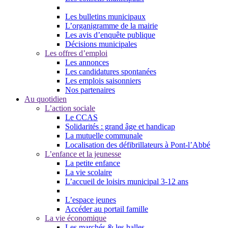
Les bulletins municipaux
L’organigramme de la mairie
Les avis d’enquête publique
Décisions municipales
Les offres d’emploi
Les annonces
Les candidatures spontanées
Les emplois saisonniers
Nos partenaires
Au quotidien
L’action sociale
Le CCAS
Solidarités : grand âge et handicap
La mutuelle communale
Localisation des défibrillateurs à Pont-l’Abbé
L’enfance et la jeunesse
La petite enfance
La vie scolaire
L’accueil de loisirs municipal 3-12 ans
L’espace jeunes
Accéder au portail famille
La vie économique
Les marchés & les halles