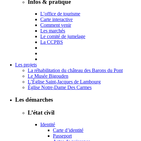
Infos & pratique
L’office de tourisme
Carte interactive
Comment venir
Les marchés
Le comité de jumelage
La CCPBS
Les projets
La réhabilitation du château des Barons du Pont
Le Musée Bigouden
L’Église Saint-Jacques de Lambourg
Église Notre-Dame Des Carmes
Les démarches
L’état civil
Identité
Carte d’identité
Passeport