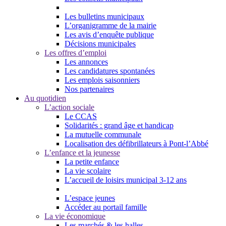
Les bulletins municipaux
L’organigramme de la mairie
Les avis d’enquête publique
Décisions municipales
Les offres d’emploi
Les annonces
Les candidatures spontanées
Les emplois saisonniers
Nos partenaires
Au quotidien
L’action sociale
Le CCAS
Solidarités : grand âge et handicap
La mutuelle communale
Localisation des défibrillateurs à Pont-l’Abbé
L’enfance et la jeunesse
La petite enfance
La vie scolaire
L’accueil de loisirs municipal 3-12 ans
L’espace jeunes
Accéder au portail famille
La vie économique
Les marchés & les halles