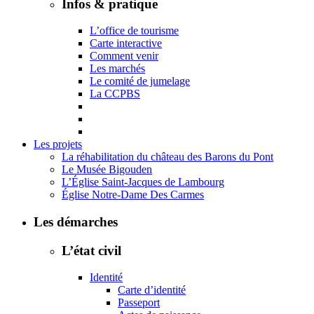
Infos & pratique
L’office de tourisme
Carte interactive
Comment venir
Les marchés
Le comité de jumelage
La CCPBS
Les projets
La réhabilitation du château des Barons du Pont
Le Musée Bigouden
L’Église Saint-Jacques de Lambourg
Église Notre-Dame Des Carmes
Les démarches
L’état civil
Identité
Carte d’identité
Passeport