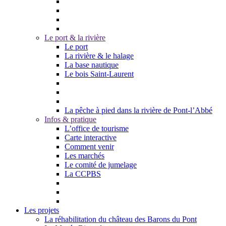
Le port & la rivière
Le port
La rivière & le halage
La base nautique
Le bois Saint-Laurent
La pêche à pied dans la rivière de Pont-l’Abbé
Infos & pratique
L’office de tourisme
Carte interactive
Comment venir
Les marchés
Le comité de jumelage
La CCPBS
Les projets
La réhabilitation du château des Barons du Pont