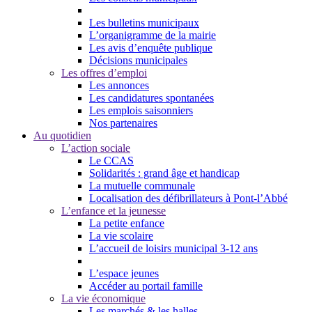
Les bulletins municipaux
L’organigramme de la mairie
Les avis d’enquête publique
Décisions municipales
Les offres d’emploi
Les annonces
Les candidatures spontanées
Les emplois saisonniers
Nos partenaires
Au quotidien
L’action sociale
Le CCAS
Solidarités : grand âge et handicap
La mutuelle communale
Localisation des défibrillateurs à Pont-l’Abbé
L’enfance et la jeunesse
La petite enfance
La vie scolaire
L’accueil de loisirs municipal 3-12 ans
L’espace jeunes
Accéder au portail famille
La vie économique
Les marchés & les halles