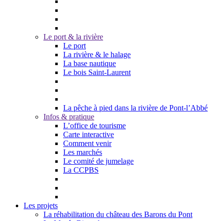
Le port & la rivière
Le port
La rivière & le halage
La base nautique
Le bois Saint-Laurent
La pêche à pied dans la rivière de Pont-l’Abbé
Infos & pratique
L’office de tourisme
Carte interactive
Comment venir
Les marchés
Le comité de jumelage
La CCPBS
Les projets
La réhabilitation du château des Barons du Pont