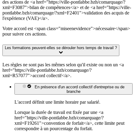
des actions de <a href="https://ville-pontlabbe.bzh/comarquage/?
xml=F3087">bilan de compétences</a> et de <a href="https://ville-
pontlabbe.bzh/comarquage/?xml=F2401">validation des acquis de
l'expérience (VAE)</a>.
Votre accord est <span class="miseenevidence">nécessaire</span>
pour suivre ces actions.
Les formations peuvent-elles se dérouler hors temps de travail ?
Les règles ne sont pas les mêmes selon qu'il existe ou non un <a
href="https://ville-pontlabbe.bzh/comarquage/?
xml=R57077">accord collectif</a>.
En présence d'un accord collectif d'entreprise ou de
branche
L'accord définit une limite horaire par salarié.
Lorsque la durée de travail est fixée par une <a
href="https://ville-pontlabbe.bzh/comarquage/?
xml=F19261">convention de forfait</a>, cette limite peut
correspondre à un pourcentage du forfait.