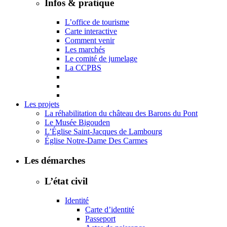
Infos & pratique
L’office de tourisme
Carte interactive
Comment venir
Les marchés
Le comité de jumelage
La CCPBS
Les projets
La réhabilitation du château des Barons du Pont
Le Musée Bigouden
L’Église Saint-Jacques de Lambourg
Église Notre-Dame Des Carmes
Les démarches
L’état civil
Identité
Carte d’identité
Passeport