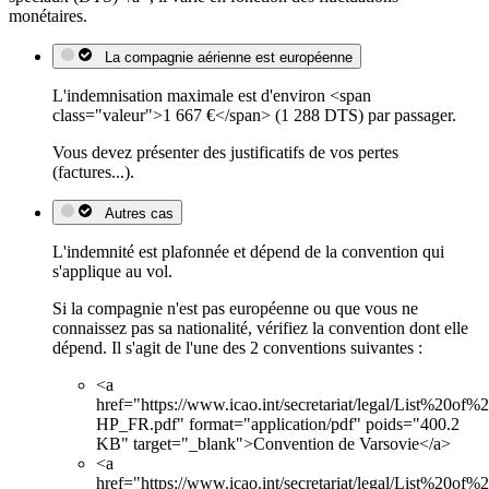
monétaires.
La compagnie aérienne est européenne
L'indemnisation maximale est d'environ <span
class="valeur">1 667 €</span> (1 288 DTS) par passager.
Vous devez présenter des justificatifs de vos pertes
(factures...).
Autres cas
L'indemnité est plafonnée et dépend de la convention qui
s'applique au vol.
Si la compagnie n'est pas européenne ou que vous ne
connaissez pas sa nationalité, vérifiez la convention dont elle
dépend. Il s'agit de l'une des 2 conventions suivantes :
<a
href="https://www.icao.int/secretariat/legal/List%20of%
HP_FR.pdf" format="application/pdf" poids="400.2
KB" target="_blank">Convention de Varsovie</a>
<a
href="https://www.icao.int/secretariat/legal/List%20of