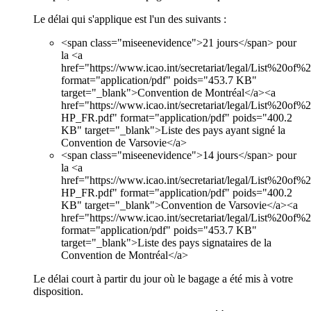
Le délai qui s'applique est l'un des suivants :
<span class="miseenevidence">21 jours</span> pour
la <a
href="https://www.icao.int/secretariat/legal/List%20of
format="application/pdf" poids="453.7 KB"
target="_blank">Convention de Montréal</a><a
href="https://www.icao.int/secretariat/legal/List%20of%
HP_FR.pdf" format="application/pdf" poids="400.2
KB" target="_blank">Liste des pays ayant signé la
Convention de Varsovie</a>
<span class="miseenevidence">14 jours</span> pour
la <a
href="https://www.icao.int/secretariat/legal/List%20of%
HP_FR.pdf" format="application/pdf" poids="400.2
KB" target="_blank">Convention de Varsovie</a><a
href="https://www.icao.int/secretariat/legal/List%20of
format="application/pdf" poids="453.7 KB"
target="_blank">Liste des pays signataires de la
Convention de Montréal</a>
Le délai court à partir du jour où le bagage a été mis à votre
disposition.