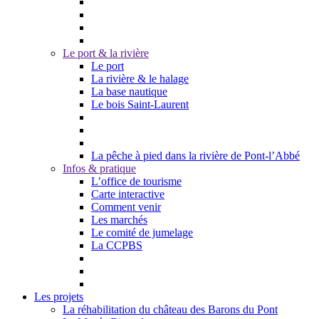
Le port & la rivière
Le port
La rivière & le halage
La base nautique
Le bois Saint-Laurent
La pêche à pied dans la rivière de Pont-l’Abbé
Infos & pratique
L’office de tourisme
Carte interactive
Comment venir
Les marchés
Le comité de jumelage
La CCPBS
Les projets
La réhabilitation du château des Barons du Pont