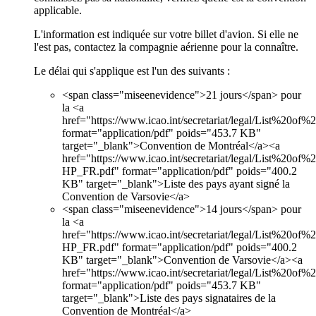
applicable.
L'information est indiquée sur votre billet d'avion. Si elle ne
l'est pas, contactez la compagnie aérienne pour la connaître.
Le délai qui s'applique est l'un des suivants :
<span class="miseenevidence">21 jours</span> pour
la <a
href="https://www.icao.int/secretariat/legal/List%20of
format="application/pdf" poids="453.7 KB"
target="_blank">Convention de Montréal</a><a
href="https://www.icao.int/secretariat/legal/List%20of%
HP_FR.pdf" format="application/pdf" poids="400.2
KB" target="_blank">Liste des pays ayant signé la
Convention de Varsovie</a>
<span class="miseenevidence">14 jours</span> pour
la <a
href="https://www.icao.int/secretariat/legal/List%20of%
HP_FR.pdf" format="application/pdf" poids="400.2
KB" target="_blank">Convention de Varsovie</a><a
href="https://www.icao.int/secretariat/legal/List%20of
format="application/pdf" poids="453.7 KB"
target="_blank">Liste des pays signataires de la
Convention de Montréal</a>