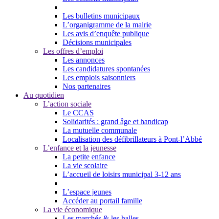
Les bulletins municipaux
L’organigramme de la mairie
Les avis d’enquête publique
Décisions municipales
Les offres d’emploi
Les annonces
Les candidatures spontanées
Les emplois saisonniers
Nos partenaires
Au quotidien
L’action sociale
Le CCAS
Solidarités : grand âge et handicap
La mutuelle communale
Localisation des défibrillateurs à Pont-l’Abbé
L’enfance et la jeunesse
La petite enfance
La vie scolaire
L’accueil de loisirs municipal 3-12 ans
L’espace jeunes
Accéder au portail famille
La vie économique
Les marchés & les halles