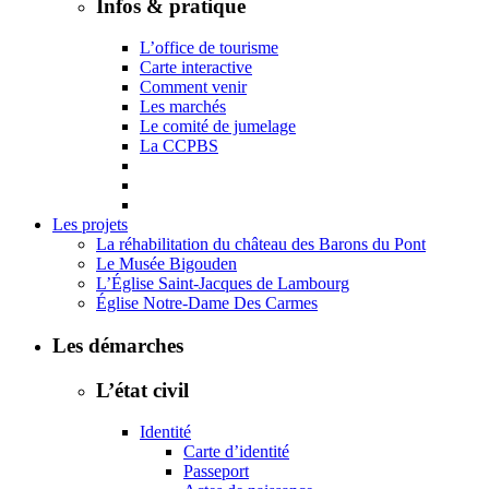
Infos & pratique
L’office de tourisme
Carte interactive
Comment venir
Les marchés
Le comité de jumelage
La CCPBS
Les projets
La réhabilitation du château des Barons du Pont
Le Musée Bigouden
L’Église Saint-Jacques de Lambourg
Église Notre-Dame Des Carmes
Les démarches
L’état civil
Identité
Carte d’identité
Passeport