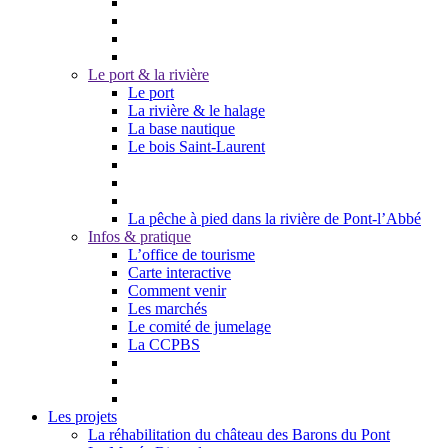
Le port & la rivière
Le port
La rivière & le halage
La base nautique
Le bois Saint-Laurent
La pêche à pied dans la rivière de Pont-l’Abbé
Infos & pratique
L’office de tourisme
Carte interactive
Comment venir
Les marchés
Le comité de jumelage
La CCPBS
Les projets
La réhabilitation du château des Barons du Pont