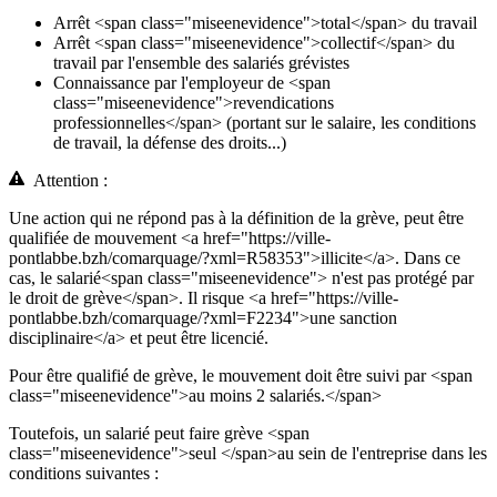
Arrêt <span class="miseenevidence">total</span> du travail
Arrêt <span class="miseenevidence">collectif</span> du
travail par l'ensemble des salariés grévistes
Connaissance par l'employeur de <span
class="miseenevidence">revendications
professionnelles</span> (portant sur le salaire, les conditions
de travail, la défense des droits...)
Attention :
Une action qui ne répond pas à la définition de la grève, peut être
qualifiée de mouvement <a href="https://ville-
pontlabbe.bzh/comarquage/?xml=R58353">illicite</a>. Dans ce
cas, le salarié<span class="miseenevidence"> n'est pas protégé par
le droit de grève</span>. Il risque <a href="https://ville-
pontlabbe.bzh/comarquage/?xml=F2234">une sanction
disciplinaire</a> et peut être licencié.
Pour être qualifié de grève, le mouvement doit être suivi par <span
class="miseenevidence">au moins 2 salariés.</span>
Toutefois, un salarié peut faire grève <span
class="miseenevidence">seul </span>au sein de l'entreprise dans les
conditions suivantes :