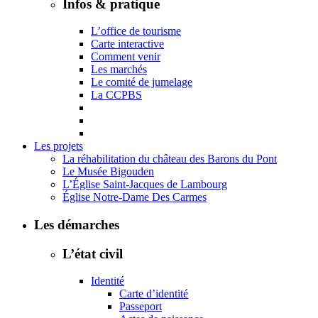
Infos & pratique
L’office de tourisme
Carte interactive
Comment venir
Les marchés
Le comité de jumelage
La CCPBS
Les projets
La réhabilitation du château des Barons du Pont
Le Musée Bigouden
L’Église Saint-Jacques de Lambourg
Église Notre-Dame Des Carmes
Les démarches
L’état civil
Identité
Carte d’identité
Passeport