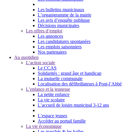
Les bulletins municipaux
L’organigramme de la mairie
Les avis d’enquête publique
Décisions municipales
Les offres d’emploi
Les annonces
Les candidatures spontanées
Les emplois saisonniers
Nos partenaires
Au quotidien
L’action sociale
Le CCAS
Solidarités : grand âge et handicap
La mutuelle communale
Localisation des défibrillateurs à Pont-l’Abbé
L’enfance et la jeunesse
La petite enfance
La vie scolaire
L’accueil de loisirs municipal 3-12 ans
L’espace jeunes
Accéder au portail famille
La vie économique
Les marchés & les halles