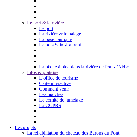
Le port & la rivière
Le port
La rivière & le halage
La base nautique
Le bois Saint-Laurent
La pêche à pied dans la rivière de Pont-l’Abbé
Infos & pratique
L’office de tourisme
Carte interactive
Comment venir
Les marchés
Le comité de jumelage
La CCPBS
Les projets
La réhabilitation du château des Barons du Pont