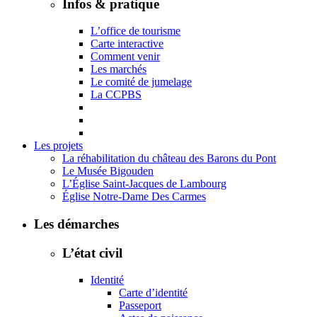
Infos & pratique
L’office de tourisme
Carte interactive
Comment venir
Les marchés
Le comité de jumelage
La CCPBS
Les projets
La réhabilitation du château des Barons du Pont
Le Musée Bigouden
L’Église Saint-Jacques de Lambourg
Église Notre-Dame Des Carmes
Les démarches
L’état civil
Identité
Carte d’identité
Passeport