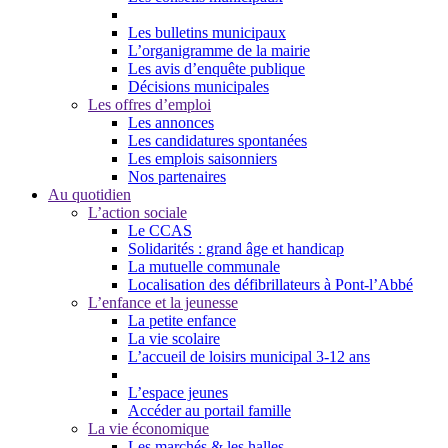
Les bulletins municipaux
L’organigramme de la mairie
Les avis d’enquête publique
Décisions municipales
Les offres d’emploi
Les annonces
Les candidatures spontanées
Les emplois saisonniers
Nos partenaires
Au quotidien
L’action sociale
Le CCAS
Solidarités : grand âge et handicap
La mutuelle communale
Localisation des défibrillateurs à Pont-l’Abbé
L’enfance et la jeunesse
La petite enfance
La vie scolaire
L’accueil de loisirs municipal 3-12 ans
L’espace jeunes
Accéder au portail famille
La vie économique
Les marchés & les halles