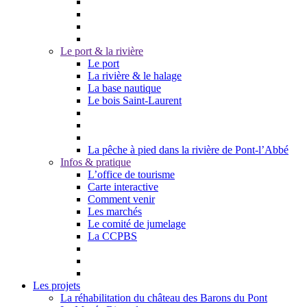
Le port & la rivière
Le port
La rivière & le halage
La base nautique
Le bois Saint-Laurent
La pêche à pied dans la rivière de Pont-l’Abbé
Infos & pratique
L’office de tourisme
Carte interactive
Comment venir
Les marchés
Le comité de jumelage
La CCPBS
Les projets
La réhabilitation du château des Barons du Pont