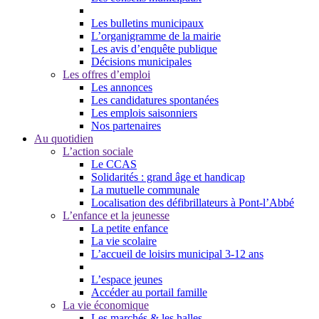
Les bulletins municipaux
L’organigramme de la mairie
Les avis d’enquête publique
Décisions municipales
Les offres d’emploi
Les annonces
Les candidatures spontanées
Les emplois saisonniers
Nos partenaires
Au quotidien
L’action sociale
Le CCAS
Solidarités : grand âge et handicap
La mutuelle communale
Localisation des défibrillateurs à Pont-l’Abbé
L’enfance et la jeunesse
La petite enfance
La vie scolaire
L’accueil de loisirs municipal 3-12 ans
L’espace jeunes
Accéder au portail famille
La vie économique
Les marchés & les halles