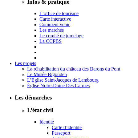
Infos & pratique
L’office de tourisme
Carte interactive
Comment venir
Les marchés
Le comité de jumelage
La CCPBS
Les projets
La réhabilitation du château des Barons du Pont
Le Musée Bigouden
L’Église Saint-Jacques de Lambourg
Église Notre-Dame Des Carmes
Les démarches
L’état civil
Identité
Carte d’identité
Passeport