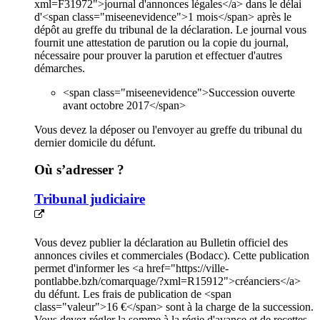
xml=F31972">journal d'annonces légales</a> dans le délai
d'<span class="miseenevidence">1 mois</span> après le
dépôt au greffe du tribunal de la déclaration. Le journal vous
fournit une attestation de parution ou la copie du journal,
nécessaire pour prouver la parution et effectuer d'autres
démarches.
<span class="miseenevidence">Succession ouverte
avant octobre 2017</span>
Vous devez la déposer ou l'envoyer au greffe du tribunal du
dernier domicile du défunt.
Où s’adresser ?
Tribunal judiciaire
Vous devez publier la déclaration au Bulletin officiel des
annonces civiles et commerciales (Bodacc). Cette publication
permet d'informer les <a href="https://ville-
pontlabbe.bzh/comarquage/?xml=R15912">créanciers</a>
du défunt. Les frais de publication de <span
class="valeur">16 €</span> sont à la charge de la succession.
Vous devez régler la somme à la régie d'avance et de recettes