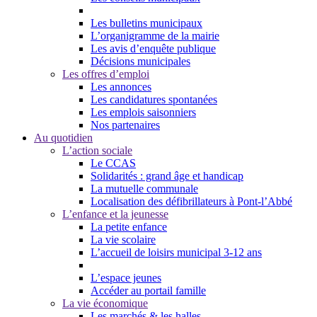
Les bulletins municipaux
L’organigramme de la mairie
Les avis d’enquête publique
Décisions municipales
Les offres d’emploi
Les annonces
Les candidatures spontanées
Les emplois saisonniers
Nos partenaires
Au quotidien
L’action sociale
Le CCAS
Solidarités : grand âge et handicap
La mutuelle communale
Localisation des défibrillateurs à Pont-l’Abbé
L’enfance et la jeunesse
La petite enfance
La vie scolaire
L’accueil de loisirs municipal 3-12 ans
L’espace jeunes
Accéder au portail famille
La vie économique
Les marchés & les halles