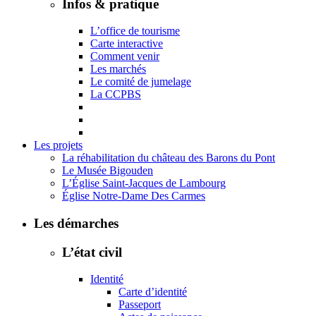
Infos & pratique
L’office de tourisme
Carte interactive
Comment venir
Les marchés
Le comité de jumelage
La CCPBS
Les projets
La réhabilitation du château des Barons du Pont
Le Musée Bigouden
L’Église Saint-Jacques de Lambourg
Église Notre-Dame Des Carmes
Les démarches
L’état civil
Identité
Carte d’identité
Passeport