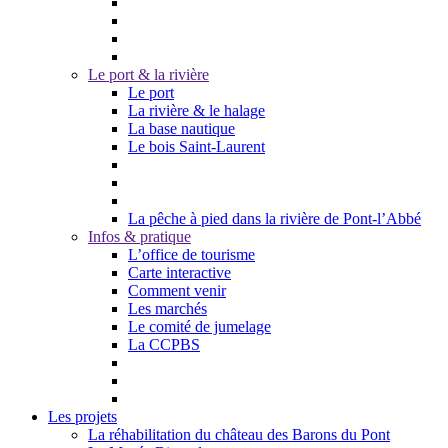
Le port & la rivière
Le port
La rivière & le halage
La base nautique
Le bois Saint-Laurent
La pêche à pied dans la rivière de Pont-l’Abbé
Infos & pratique
L’office de tourisme
Carte interactive
Comment venir
Les marchés
Le comité de jumelage
La CCPBS
Les projets
La réhabilitation du château des Barons du Pont