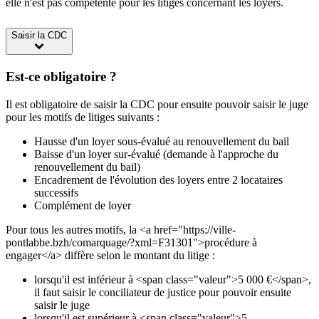
elle n'est pas compétente pour les litiges concernant les loyers.
Saisir la CDC
Est-ce obligatoire ?
Il est obligatoire de saisir la CDC pour ensuite pouvoir saisir le juge
pour les motifs de litiges suivants :
Hausse d'un loyer sous-évalué au renouvellement du bail
Baisse d'un loyer sur-évalué (demande à l'approche du
renouvellement du bail)
Encadrement de l'évolution des loyers entre 2 locataires
successifs
Complément de loyer
Pour tous les autres motifs, la <a href="https://ville-
pontlabbe.bzh/comarquage/?xml=F31301">procédure à
engager</a> diffère selon le montant du litige :
lorsqu'il est inférieur à <span class="valeur">5 000 €</span>,
il faut saisir le conciliateur de justice pour pouvoir ensuite
saisir le juge
lorsqu'il est supérieur à <span class="valeur">5