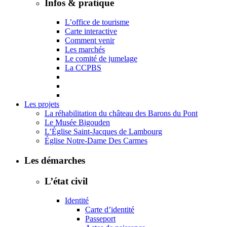
Infos & pratique
L’office de tourisme
Carte interactive
Comment venir
Les marchés
Le comité de jumelage
La CCPBS
Les projets
La réhabilitation du château des Barons du Pont
Le Musée Bigouden
L’Église Saint-Jacques de Lambourg
Église Notre-Dame Des Carmes
Les démarches
L’état civil
Identité
Carte d’identité
Passeport