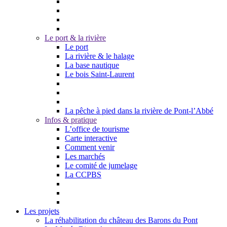
Le port & la rivière
Le port
La rivière & le halage
La base nautique
Le bois Saint-Laurent
La pêche à pied dans la rivière de Pont-l’Abbé
Infos & pratique
L’office de tourisme
Carte interactive
Comment venir
Les marchés
Le comité de jumelage
La CCPBS
Les projets
La réhabilitation du château des Barons du Pont