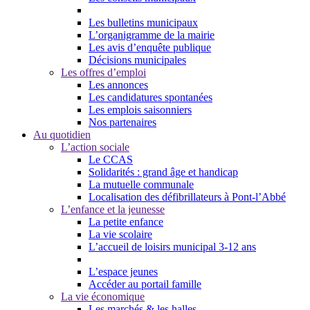
Les bulletins municipaux
L’organigramme de la mairie
Les avis d’enquête publique
Décisions municipales
Les offres d’emploi
Les annonces
Les candidatures spontanées
Les emplois saisonniers
Nos partenaires
Au quotidien
L’action sociale
Le CCAS
Solidarités : grand âge et handicap
La mutuelle communale
Localisation des défibrillateurs à Pont-l’Abbé
L’enfance et la jeunesse
La petite enfance
La vie scolaire
L’accueil de loisirs municipal 3-12 ans
L’espace jeunes
Accéder au portail famille
La vie économique
Les marchés & les halles