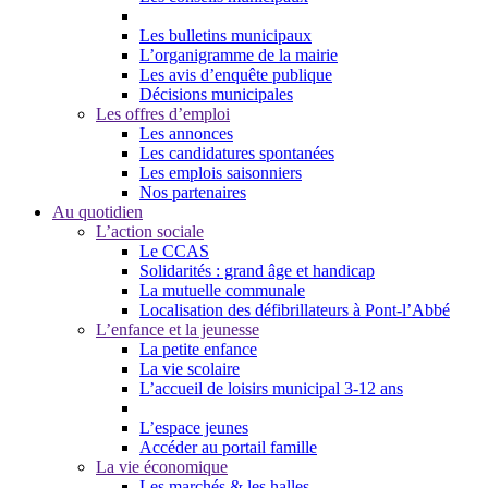
Les bulletins municipaux
L’organigramme de la mairie
Les avis d’enquête publique
Décisions municipales
Les offres d’emploi
Les annonces
Les candidatures spontanées
Les emplois saisonniers
Nos partenaires
Au quotidien
L’action sociale
Le CCAS
Solidarités : grand âge et handicap
La mutuelle communale
Localisation des défibrillateurs à Pont-l’Abbé
L’enfance et la jeunesse
La petite enfance
La vie scolaire
L’accueil de loisirs municipal 3-12 ans
L’espace jeunes
Accéder au portail famille
La vie économique
Les marchés & les halles