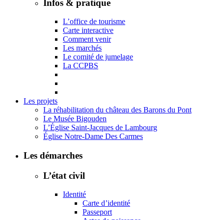
Infos & pratique
L’office de tourisme
Carte interactive
Comment venir
Les marchés
Le comité de jumelage
La CCPBS
Les projets
La réhabilitation du château des Barons du Pont
Le Musée Bigouden
L’Église Saint-Jacques de Lambourg
Église Notre-Dame Des Carmes
Les démarches
L’état civil
Identité
Carte d’identité
Passeport