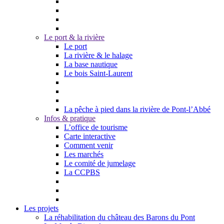
Le port & la rivière
Le port
La rivière & le halage
La base nautique
Le bois Saint-Laurent
La pêche à pied dans la rivière de Pont-l’Abbé
Infos & pratique
L’office de tourisme
Carte interactive
Comment venir
Les marchés
Le comité de jumelage
La CCPBS
Les projets
La réhabilitation du château des Barons du Pont