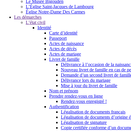
Le Musée Bigouden
L’Église Saint-Jacques de Lambourg
Église Notre-Dame Des Carmes
Les démarches
L’état civil
Identité
Carte d’identité
Passeport
Actes de naissance
Actes de décès
Actes de mariage
Livret de famille
Délivrance à l’occasion de la naissan
Nouveau livret de famille en cas de pe
Demande d’un second livret de famille
Délivrance lors du mariage
Mise à jour du livret de famille
Nom et prénom
Prendre rendez-vous en ligne
Rendez-vous enregistré !
Authentification
Légalisation de documents français
Légalisation de documents d’origine é
Légalisation de signature
Copie certifiée conforme d’un documen