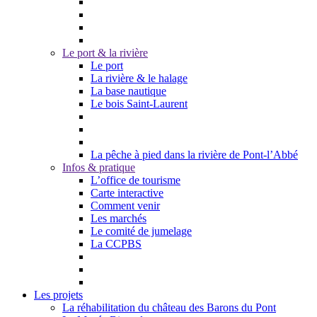
Le port & la rivière
Le port
La rivière & le halage
La base nautique
Le bois Saint-Laurent
La pêche à pied dans la rivière de Pont-l’Abbé
Infos & pratique
L’office de tourisme
Carte interactive
Comment venir
Les marchés
Le comité de jumelage
La CCPBS
Les projets
La réhabilitation du château des Barons du Pont