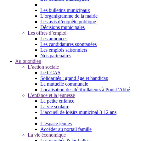
Les bulletins municipaux
L’organigramme de la mairie
Les avis d’enquête publique
Décisions municipales
Les offres d’emploi
Les annonces
Les candidatures spontanées
Les emplois saisonniers
Nos partenaires
Au quotidien
L’action sociale
Le CCAS
Solidarités : grand âge et handicap
La mutuelle communale
Localisation des défibrillateurs à Pont-l’Abbé
L’enfance et la jeunesse
La petite enfance
La vie scolaire
L’accueil de loisirs municipal 3-12 ans
L’espace jeunes
Accéder au portail famille
La vie économique
Les marchés & les halles