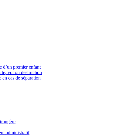
ce d’un premier enfant
rte, vol ou destruction
 en cas de séparation
trangère
t administratif