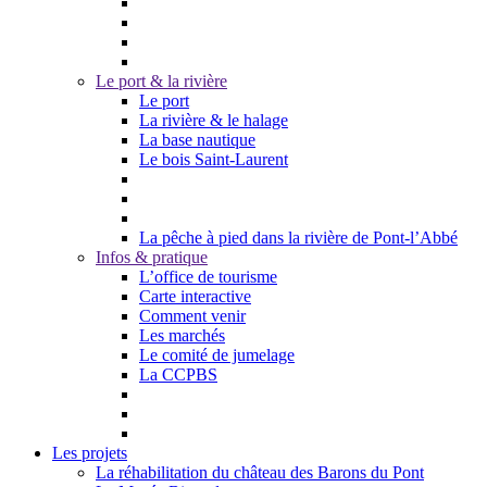
Le port & la rivière
Le port
La rivière & le halage
La base nautique
Le bois Saint-Laurent
La pêche à pied dans la rivière de Pont-l’Abbé
Infos & pratique
L’office de tourisme
Carte interactive
Comment venir
Les marchés
Le comité de jumelage
La CCPBS
Les projets
La réhabilitation du château des Barons du Pont