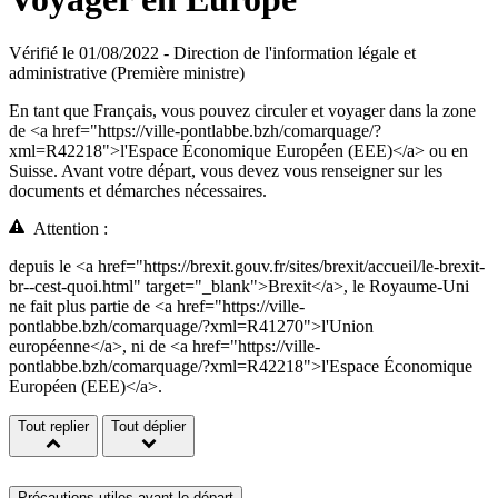
Vérifié le 01/08/2022 - Direction de l'information légale et
administrative (Première ministre)
En tant que Français, vous pouvez circuler et voyager dans la zone
de <a href="https://ville-pontlabbe.bzh/comarquage/?
xml=R42218">l'Espace Économique Européen (EEE)</a> ou en
Suisse. Avant votre départ, vous devez vous renseigner sur les
documents et démarches nécessaires.
Attention :
depuis le <a href="https://brexit.gouv.fr/sites/brexit/accueil/le-brexit-
br--cest-quoi.html" target="_blank">Brexit</a>, le Royaume-Uni
ne fait plus partie de <a href="https://ville-
pontlabbe.bzh/comarquage/?xml=R41270">l'Union
européenne</a>, ni de <a href="https://ville-
pontlabbe.bzh/comarquage/?xml=R42218">l'Espace Économique
Européen (EEE)</a>.
Tout replier
Tout déplier
Précautions utiles avant le départ