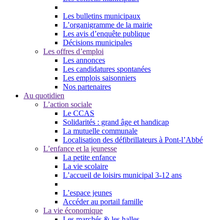
Les bulletins municipaux
L’organigramme de la mairie
Les avis d’enquête publique
Décisions municipales
Les offres d’emploi
Les annonces
Les candidatures spontanées
Les emplois saisonniers
Nos partenaires
Au quotidien
L’action sociale
Le CCAS
Solidarités : grand âge et handicap
La mutuelle communale
Localisation des défibrillateurs à Pont-l’Abbé
L’enfance et la jeunesse
La petite enfance
La vie scolaire
L’accueil de loisirs municipal 3-12 ans
L’espace jeunes
Accéder au portail famille
La vie économique
Les marchés & les halles