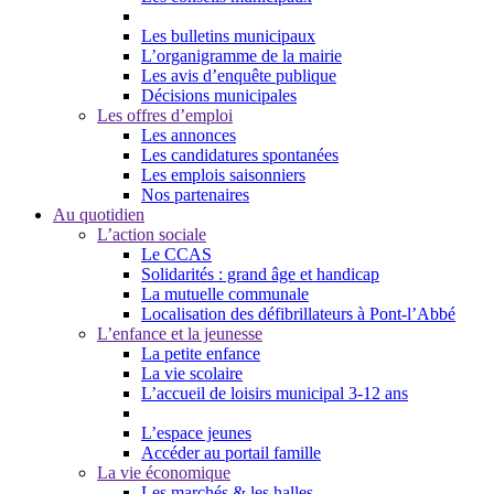
Les bulletins municipaux
L’organigramme de la mairie
Les avis d’enquête publique
Décisions municipales
Les offres d’emploi
Les annonces
Les candidatures spontanées
Les emplois saisonniers
Nos partenaires
Au quotidien
L’action sociale
Le CCAS
Solidarités : grand âge et handicap
La mutuelle communale
Localisation des défibrillateurs à Pont-l’Abbé
L’enfance et la jeunesse
La petite enfance
La vie scolaire
L’accueil de loisirs municipal 3-12 ans
L’espace jeunes
Accéder au portail famille
La vie économique
Les marchés & les halles