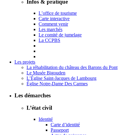
Infos & pratique
L’office de tourisme
Carte interactive
Comment venir
Les marchés
Le comité de jumelage
La CCPBS
Les projets
La réhabilitation du château des Barons du Pont
Le Musée Bigouden
L’Église Saint-Jacques de Lambourg
Église Notre-Dame Des Carmes
Les démarches
L’état civil
Identité
Carte d’identité
Passeport