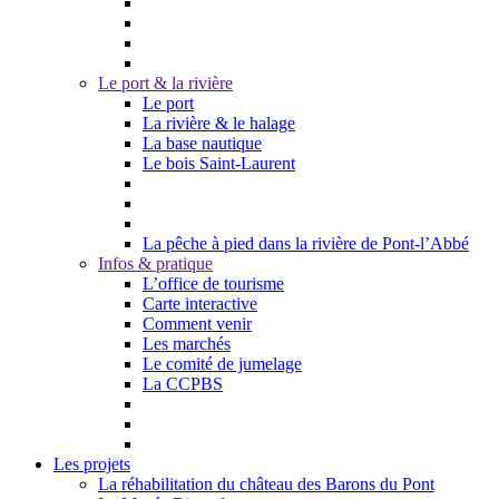
Le port & la rivière
Le port
La rivière & le halage
La base nautique
Le bois Saint-Laurent
La pêche à pied dans la rivière de Pont-l’Abbé
Infos & pratique
L’office de tourisme
Carte interactive
Comment venir
Les marchés
Le comité de jumelage
La CCPBS
Les projets
La réhabilitation du château des Barons du Pont