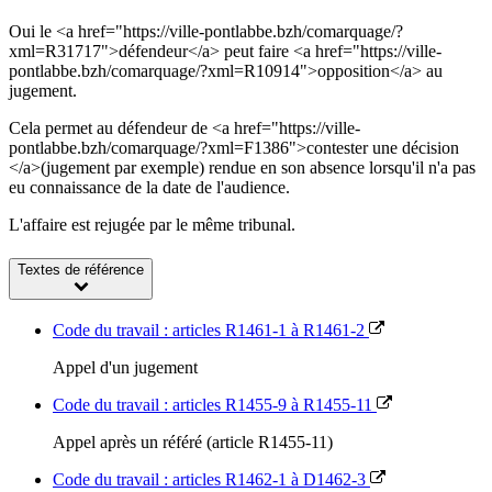
Oui le <a href="https://ville-pontlabbe.bzh/comarquage/?
xml=R31717">défendeur</a> peut faire <a href="https://ville-
pontlabbe.bzh/comarquage/?xml=R10914">opposition</a> au
jugement.
Cela permet au défendeur de <a href="https://ville-
pontlabbe.bzh/comarquage/?xml=F1386">contester une décision
</a>(jugement par exemple) rendue en son absence lorsqu'il n'a pas
eu connaissance de la date de l'audience.
L'affaire est rejugée par le même tribunal.
Textes de référence
Code du travail : articles R1461-1 à R1461-2
Appel d'un jugement
Code du travail : articles R1455-9 à R1455-11
Appel après un référé (article R1455-11)
Code du travail : articles R1462-1 à D1462-3