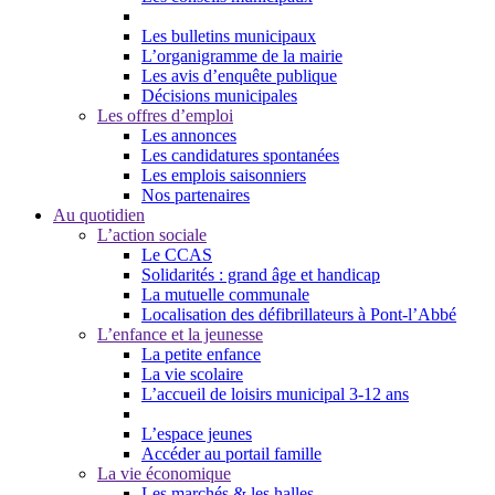
Les bulletins municipaux
L’organigramme de la mairie
Les avis d’enquête publique
Décisions municipales
Les offres d’emploi
Les annonces
Les candidatures spontanées
Les emplois saisonniers
Nos partenaires
Au quotidien
L’action sociale
Le CCAS
Solidarités : grand âge et handicap
La mutuelle communale
Localisation des défibrillateurs à Pont-l’Abbé
L’enfance et la jeunesse
La petite enfance
La vie scolaire
L’accueil de loisirs municipal 3-12 ans
L’espace jeunes
Accéder au portail famille
La vie économique
Les marchés & les halles