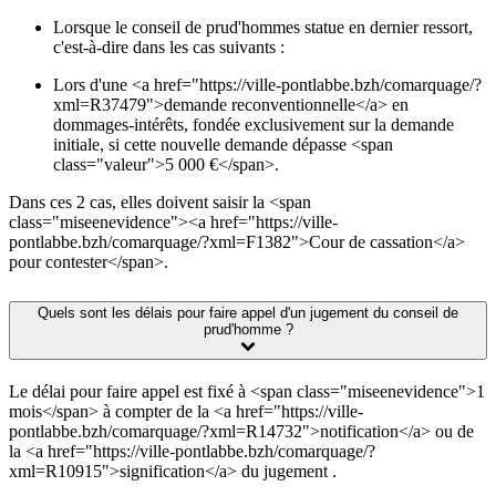
Lorsque le conseil de prud'hommes statue en dernier ressort,
c'est-à-dire dans les cas suivants :
Lors d'une <a href="https://ville-pontlabbe.bzh/comarquage/?
xml=R37479">demande reconventionnelle</a> en
dommages-intérêts, fondée exclusivement sur la demande
initiale, si cette nouvelle demande dépasse <span
class="valeur">5 000 €</span>.
Dans ces 2 cas, elles doivent saisir la <span
class="miseenevidence"><a href="https://ville-
pontlabbe.bzh/comarquage/?xml=F1382">Cour de cassation</a>
pour contester</span>.
Quels sont les délais pour faire appel d'un jugement du conseil de
prud'homme ?
Le délai pour faire appel est fixé à <span class="miseenevidence">1
mois</span> à compter de la <a href="https://ville-
pontlabbe.bzh/comarquage/?xml=R14732">notification</a> ou de
la <a href="https://ville-pontlabbe.bzh/comarquage/?
xml=R10915">signification</a> du jugement .