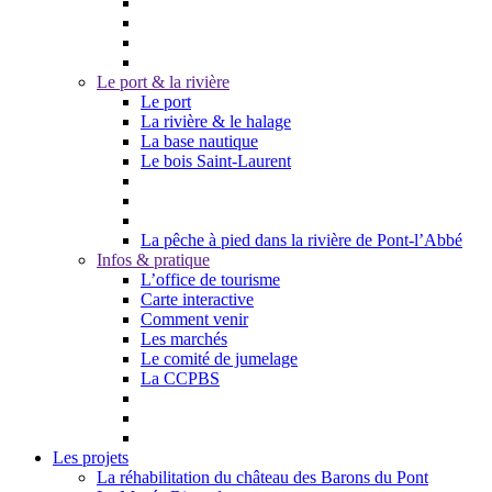
Le port & la rivière
Le port
La rivière & le halage
La base nautique
Le bois Saint-Laurent
La pêche à pied dans la rivière de Pont-l’Abbé
Infos & pratique
L’office de tourisme
Carte interactive
Comment venir
Les marchés
Le comité de jumelage
La CCPBS
Les projets
La réhabilitation du château des Barons du Pont