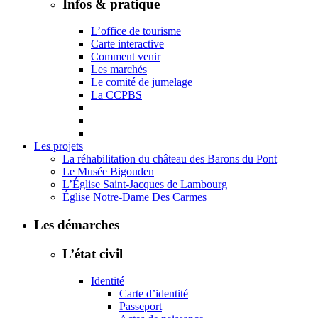
Infos & pratique
L’office de tourisme
Carte interactive
Comment venir
Les marchés
Le comité de jumelage
La CCPBS
Les projets
La réhabilitation du château des Barons du Pont
Le Musée Bigouden
L’Église Saint-Jacques de Lambourg
Église Notre-Dame Des Carmes
Les démarches
L’état civil
Identité
Carte d’identité
Passeport