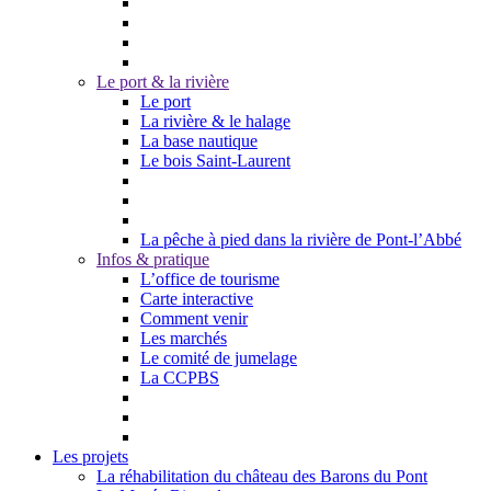
Le port & la rivière
Le port
La rivière & le halage
La base nautique
Le bois Saint-Laurent
La pêche à pied dans la rivière de Pont-l’Abbé
Infos & pratique
L’office de tourisme
Carte interactive
Comment venir
Les marchés
Le comité de jumelage
La CCPBS
Les projets
La réhabilitation du château des Barons du Pont