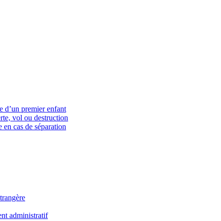
ce d’un premier enfant
rte, vol ou destruction
 en cas de séparation
trangère
t administratif