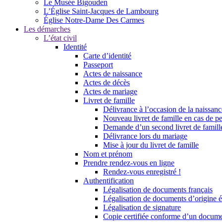
Le Musée Bigouden
L’Église Saint-Jacques de Lambourg
Église Notre-Dame Des Carmes
Les démarches
L’état civil
Identité
Carte d’identité
Passeport
Actes de naissance
Actes de décès
Actes de mariage
Livret de famille
Délivrance à l’occasion de la naissan
Nouveau livret de famille en cas de pe
Demande d’un second livret de famille
Délivrance lors du mariage
Mise à jour du livret de famille
Nom et prénom
Prendre rendez-vous en ligne
Rendez-vous enregistré !
Authentification
Légalisation de documents français
Légalisation de documents d’origine é
Légalisation de signature
Copie certifiée conforme d’un documen