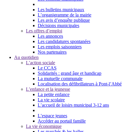
Les bulletins municipaux
L’organigramme de la mairie
Les avis d’enquête publique
Décisions municipales
Les offres d’emploi
Les annonces
Les candidatures spontanées
Les emplois saisonniers
Nos partenaires
Au quotidien
L’action sociale
Le CCAS
Solidarités : grand âge et handicap
La mutuelle communale
Localisation des défibrillateurs à Pont-l’Abbé
L’enfance et la jeunesse
La petite enfance
La vie scolaire
L’accueil de loisirs municipal 3-12 ans
L’espace jeunes
Accéder au portail famille
La vie économique
Les marchés & les halles