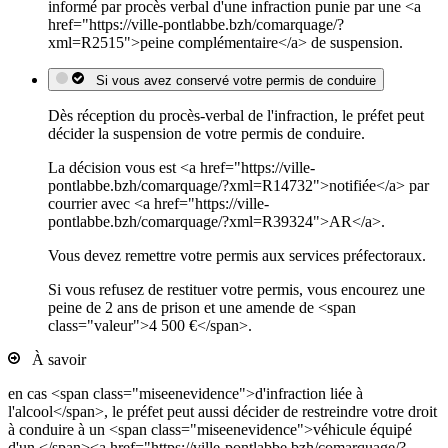
informé par procès verbal d'une infraction punie par une <a
href="https://ville-pontlabbe.bzh/comarquage/?
xml=R2515">peine complémentaire</a> de suspension.
Si vous avez conservé votre permis de conduire
Dès réception du procès-verbal de l'infraction, le préfet peut
décider la suspension de votre permis de conduire.
La décision vous est <a href="https://ville-
pontlabbe.bzh/comarquage/?xml=R14732">notifiée</a> par
courrier avec <a href="https://ville-
pontlabbe.bzh/comarquage/?xml=R39324">AR</a>.
Vous devez remettre votre permis aux services préfectoraux.
Si vous refusez de restituer votre permis, vous encourez une
peine de 2 ans de prison et une amende de <span
class="valeur">4 500 €</span>.
À savoir
en cas <span class="miseenevidence">d'infraction liée à
l'alcool</span>, le préfet peut aussi décider de restreindre votre droit
à conduire à un <span class="miseenevidence">véhicule équipé
d'un </span><a href="https://ville-pontlabbe.bzh/comarquage/?