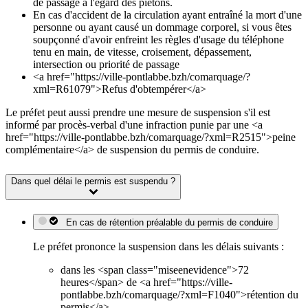
de passage à l'égard des piétons.
En cas d'accident de la circulation ayant entraîné la mort d'une
personne ou ayant causé un dommage corporel, si vous êtes
soupçonné d'avoir enfreint les règles d'usage du téléphone
tenu en main, de vitesse, croisement, dépassement,
intersection ou priorité de passage
<a href="https://ville-pontlabbe.bzh/comarquage/?
xml=R61079">Refus d'obtempérer</a>
Le préfet peut aussi prendre une mesure de suspension s'il est
informé par procès-verbal d'une infraction punie par une <a
href="https://ville-pontlabbe.bzh/comarquage/?xml=R2515">peine
complémentaire</a> de suspension du permis de conduire.
Dans quel délai le permis est suspendu ?
En cas de rétention préalable du permis de conduire
Le préfet prononce la suspension dans les délais suivants :
dans les <span class="miseenevidence">72
heures</span> de <a href="https://ville-
pontlabbe.bzh/comarquage/?xml=F1040">rétention du
permis</a>