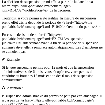
La décision de suspension prend effet à partir de la date de <a
href="https://ville-pontlabbe.bzh/comarquage/?
xml=R14732">notification</a> de la décision.
Toutefois, si votre permis a été restitué, la mesure de suspension
prend effet dès le début de la période de <a href="https://ville-
pontlabbe.bzh/comarquage/?xml=F1040">rétention du permis</a>.
En cas de décision de <a href="https://ville-
pontlabbe.bzh/comarquage/?xml=F21761">suspension
judiciaire</a> intervenant avant la fin de la période de suspension
administrative, elle la remplace automatiquement. Les 2 sanctions ne
se cumulent pas.
Exemple
Si le juge suspend le permis pour 12 mois et que la suspension
administrative est de 6 mois, vous récupérerez votre permis de
conduire au bout des 12 mois et non des 6 mois de suspension
administrative.
Attention :
la suspension administrative du permis ne peut pas être aménagée. Il
n'y a pas de <a href="https://ville-pontlabbe.bzh/comarquage/?
xml=F14855">permis blanc</a>.