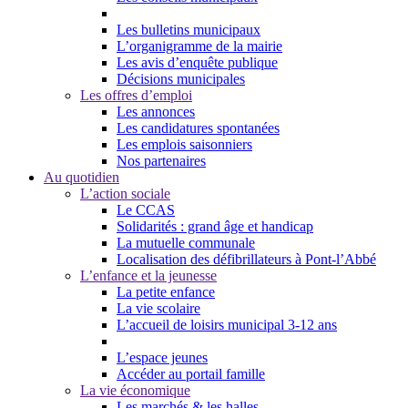
Les bulletins municipaux
L’organigramme de la mairie
Les avis d’enquête publique
Décisions municipales
Les offres d’emploi
Les annonces
Les candidatures spontanées
Les emplois saisonniers
Nos partenaires
Au quotidien
L’action sociale
Le CCAS
Solidarités : grand âge et handicap
La mutuelle communale
Localisation des défibrillateurs à Pont-l’Abbé
L’enfance et la jeunesse
La petite enfance
La vie scolaire
L’accueil de loisirs municipal 3-12 ans
L’espace jeunes
Accéder au portail famille
La vie économique
Les marchés & les halles