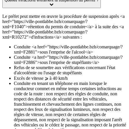
Quelles infractions entraînent la suspension du permis ?
Le préfet peut mettre en œuvre la procédure de suspension après <a
href="https://ville-pontlabbe.bzh/comarquage/?
xml=F1040">rétention du permis de conduire</a> à la suite des <a
href="https://ville-pontlabbe.bzh/comarquage/?
xml=R10272">d'infractions</a> suivantes :
Conduite <a href="https://ville-pontlabbe.bzh/comarquage/?
xml=F2881">sous l'emprise de l'alcool</a>
Conduite <a href="https://ville-pontlabbe.bzh/comarquage/?
xml=F2886">sous l'emprise de stupéfiants</a>
Refus de se soumettre aux vérifications concernant l'état
d'alcoolémie ou l'usage de stupéfiants
Excès de vitesse ⩾ à 40 km/h
Conduite en tenant un téléphone en main lorsque le
conducteur commet en même temps certaines infractions au
code de la route : non respect des règles de conduite, non
respect des distances de sécurité entre les véhicules,
franchissement et chevauchement des lignes continues, non
respect des feux de signalisation lumineux, non respect des
règles de vitesse, non respect de certaines règles de
dépassement, non respect de la signalisation imposant l'arrêt
des véhicules ou le cédez le passage, non respect de la priorité