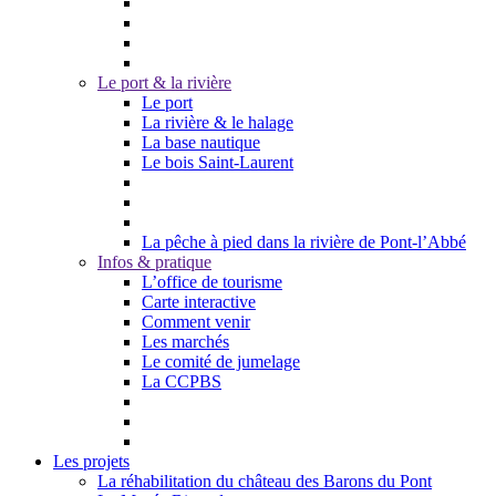
Le port & la rivière
Le port
La rivière & le halage
La base nautique
Le bois Saint-Laurent
La pêche à pied dans la rivière de Pont-l’Abbé
Infos & pratique
L’office de tourisme
Carte interactive
Comment venir
Les marchés
Le comité de jumelage
La CCPBS
Les projets
La réhabilitation du château des Barons du Pont