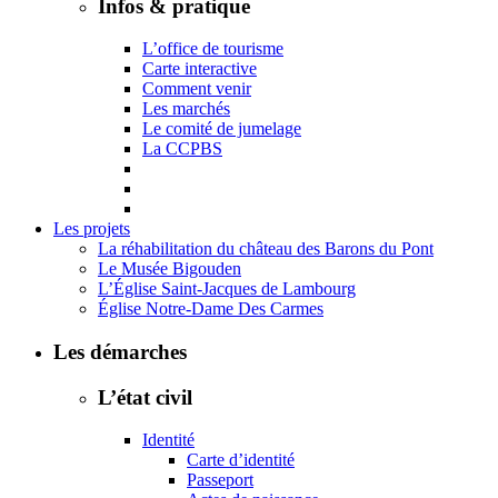
Infos & pratique
L’office de tourisme
Carte interactive
Comment venir
Les marchés
Le comité de jumelage
La CCPBS
Les projets
La réhabilitation du château des Barons du Pont
Le Musée Bigouden
L’Église Saint-Jacques de Lambourg
Église Notre-Dame Des Carmes
Les démarches
L’état civil
Identité
Carte d’identité
Passeport