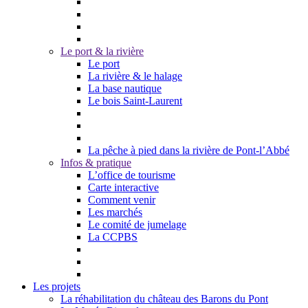
Le port & la rivière
Le port
La rivière & le halage
La base nautique
Le bois Saint-Laurent
La pêche à pied dans la rivière de Pont-l’Abbé
Infos & pratique
L’office de tourisme
Carte interactive
Comment venir
Les marchés
Le comité de jumelage
La CCPBS
Les projets
La réhabilitation du château des Barons du Pont