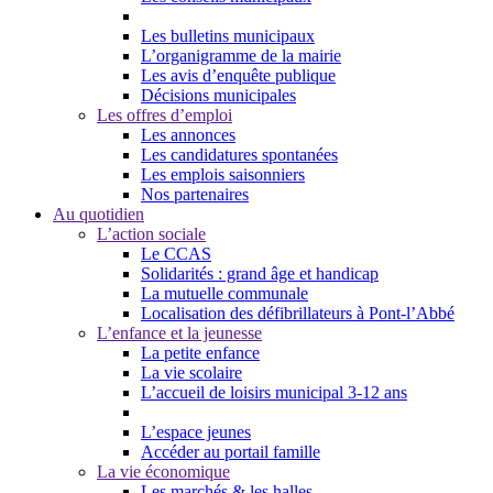
Les bulletins municipaux
L’organigramme de la mairie
Les avis d’enquête publique
Décisions municipales
Les offres d’emploi
Les annonces
Les candidatures spontanées
Les emplois saisonniers
Nos partenaires
Au quotidien
L’action sociale
Le CCAS
Solidarités : grand âge et handicap
La mutuelle communale
Localisation des défibrillateurs à Pont-l’Abbé
L’enfance et la jeunesse
La petite enfance
La vie scolaire
L’accueil de loisirs municipal 3-12 ans
L’espace jeunes
Accéder au portail famille
La vie économique
Les marchés & les halles