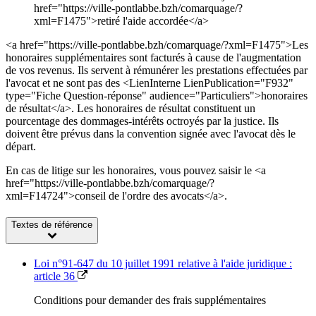
href="https://ville-pontlabbe.bzh/comarquage/?
xml=F1475">retiré l'aide accordée</a>
<a href="https://ville-pontlabbe.bzh/comarquage/?xml=F1475">Les
honoraires supplémentaires sont facturés à cause de l'augmentation
de vos revenus. Ils servent à rémunérer les prestations effectuées par
l'avocat et ne sont pas des <LienInterne LienPublication="F932"
type="Fiche Question-réponse" audience="Particuliers">honoraires
de résultat</a>. Les honoraires de résultat constituent un
pourcentage des dommages-intérêts octroyés par la justice. Ils
doivent être prévus dans la convention signée avec l'avocat dès le
départ.
En cas de litige sur les honoraires, vous pouvez saisir le <a
href="https://ville-pontlabbe.bzh/comarquage/?
xml=F14724">conseil de l'ordre des avocats</a>.
Textes de référence
Loi n°91-647 du 10 juillet 1991 relative à l'aide juridique :
article 36
Conditions pour demander des frais supplémentaires