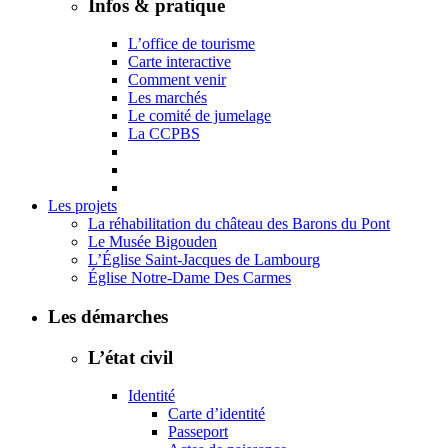
Infos & pratique
L’office de tourisme
Carte interactive
Comment venir
Les marchés
Le comité de jumelage
La CCPBS
Les projets
La réhabilitation du château des Barons du Pont
Le Musée Bigouden
L’Église Saint-Jacques de Lambourg
Église Notre-Dame Des Carmes
Les démarches
L’état civil
Identité
Carte d’identité
Passeport