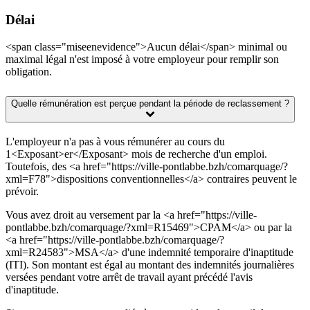
Délai
<span class="miseenevidence">Aucun délai</span> minimal ou
maximal légal n'est imposé à votre employeur pour remplir son
obligation.
Quelle rémunération est perçue pendant la période de reclassement ?
L'employeur n'a pas à vous rémunérer au cours du
1<Exposant>er</Exposant> mois de recherche d'un emploi.
Toutefois, des <a href="https://ville-pontlabbe.bzh/comarquage/?
xml=F78">dispositions conventionnelles</a> contraires peuvent le
prévoir.
Vous avez droit au versement par la <a href="https://ville-
pontlabbe.bzh/comarquage/?xml=R15469">CPAM</a> ou par la
<a href="https://ville-pontlabbe.bzh/comarquage/?
xml=R24583">MSA</a> d'une indemnité temporaire d'inaptitude
(ITI). Son montant est égal au montant des indemnités journalières
versées pendant votre arrêt de travail ayant précédé l'avis
d'inaptitude.