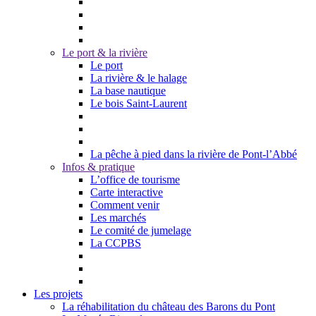
Le port & la rivière
Le port
La rivière & le halage
La base nautique
Le bois Saint-Laurent
La pêche à pied dans la rivière de Pont-l’Abbé
Infos & pratique
L’office de tourisme
Carte interactive
Comment venir
Les marchés
Le comité de jumelage
La CCPBS
Les projets
La réhabilitation du château des Barons du Pont