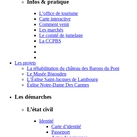
Infos & pratique
L’office de tourisme
Carte interactive
Comment venir
Les marchés
Le comité de jumelage
La CCPBS
Les projets
La réhabilitation du château des Barons du Pont
Le Musée Bigouden
L’Église Saint-Jacques de Lambourg
Église Notre-Dame Des Carmes
Les démarches
L’état civil
Identité
Carte d’identité
Passeport