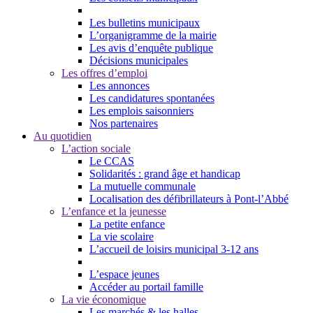
Les bulletins municipaux
L’organigramme de la mairie
Les avis d’enquête publique
Décisions municipales
Les offres d’emploi
Les annonces
Les candidatures spontanées
Les emplois saisonniers
Nos partenaires
Au quotidien
L’action sociale
Le CCAS
Solidarités : grand âge et handicap
La mutuelle communale
Localisation des défibrillateurs à Pont-l’Abbé
L’enfance et la jeunesse
La petite enfance
La vie scolaire
L’accueil de loisirs municipal 3-12 ans
L’espace jeunes
Accéder au portail famille
La vie économique
Les marchés & les halles