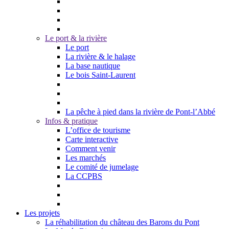
Le port & la rivière
Le port
La rivière & le halage
La base nautique
Le bois Saint-Laurent
La pêche à pied dans la rivière de Pont-l’Abbé
Infos & pratique
L’office de tourisme
Carte interactive
Comment venir
Les marchés
Le comité de jumelage
La CCPBS
Les projets
La réhabilitation du château des Barons du Pont