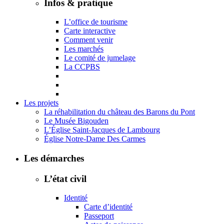
Infos & pratique
L’office de tourisme
Carte interactive
Comment venir
Les marchés
Le comité de jumelage
La CCPBS
Les projets
La réhabilitation du château des Barons du Pont
Le Musée Bigouden
L’Église Saint-Jacques de Lambourg
Église Notre-Dame Des Carmes
Les démarches
L’état civil
Identité
Carte d’identité
Passeport