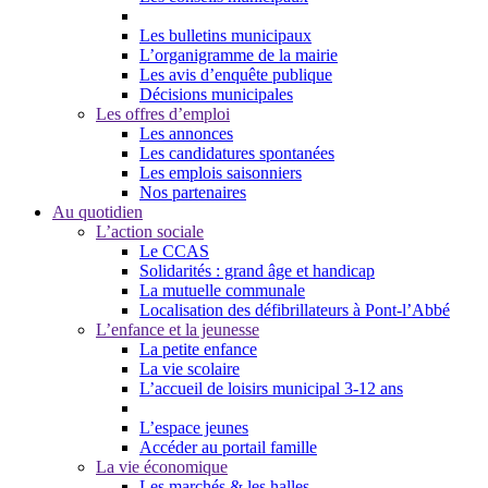
Les bulletins municipaux
L’organigramme de la mairie
Les avis d’enquête publique
Décisions municipales
Les offres d’emploi
Les annonces
Les candidatures spontanées
Les emplois saisonniers
Nos partenaires
Au quotidien
L’action sociale
Le CCAS
Solidarités : grand âge et handicap
La mutuelle communale
Localisation des défibrillateurs à Pont-l’Abbé
L’enfance et la jeunesse
La petite enfance
La vie scolaire
L’accueil de loisirs municipal 3-12 ans
L’espace jeunes
Accéder au portail famille
La vie économique
Les marchés & les halles