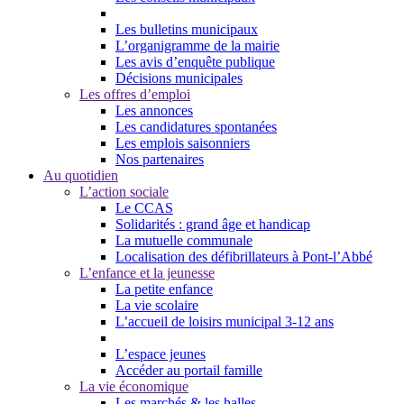
Les bulletins municipaux
L’organigramme de la mairie
Les avis d’enquête publique
Décisions municipales
Les offres d’emploi
Les annonces
Les candidatures spontanées
Les emplois saisonniers
Nos partenaires
Au quotidien
L’action sociale
Le CCAS
Solidarités : grand âge et handicap
La mutuelle communale
Localisation des défibrillateurs à Pont-l’Abbé
L’enfance et la jeunesse
La petite enfance
La vie scolaire
L’accueil de loisirs municipal 3-12 ans
L’espace jeunes
Accéder au portail famille
La vie économique
Les marchés & les halles