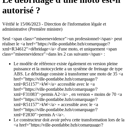
autorisé ?
Vérifié le 15/06/2023 - Direction de l'information légale et
administrative (Première ministre)
Seul <span class="miseenevidence">un professionnel</span> peut
réaliser le <a href="https://ville-pontlabbe.bzh/comarquage/?
xml=R34612">débridage</a> d'une moto, et uniquement <span
class="miseenevidence">dans les 2 cas suivants</span> :
Le modèle de référence existe également en version pleine
puissance et la motocyclette a un système de freinage de type
ABS. Le débridage consiste à transformer une moto de 35 <a
href="https://ville-pontlabbe.bzh/comarquage/?
xml=R51157">kW</a> accessible avec le <a
href="https://ville-pontlabbe.bzh/comarquage/?
xml=F31083">permis A2</a> , en version « moins de 70 <a
href="https://ville-pontlabbe.bzh/comarquage/?
xml=R51157">kW</a> » accessible avec le <a
href="https://ville-pontlabbe.bzh/comarquage/?
xml=F2830">permis A</a>.
Le constructeur doit avoir prévu cette transformation lors de la
<a href="https://ville-pontlabbe.bzh/comarquage/?