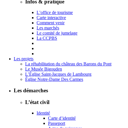
Infos & pratique
L’office de tourisme
Carte interactive
Comment venir
Les marchés
Le comité de jumelage
La CCPBS
Les projets
La réhabilitation du château des Barons du Pont
Le Musée Bigouden
L’Église Saint-Jacques de Lambourg
Église Notre-Dame Des Carmes
Les démarches
L’état civil
Identité
Carte d’identité
Passeport