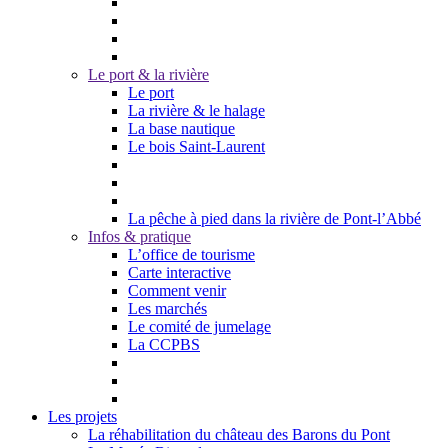
Le port & la rivière
Le port
La rivière & le halage
La base nautique
Le bois Saint-Laurent
La pêche à pied dans la rivière de Pont-l’Abbé
Infos & pratique
L’office de tourisme
Carte interactive
Comment venir
Les marchés
Le comité de jumelage
La CCPBS
Les projets
La réhabilitation du château des Barons du Pont