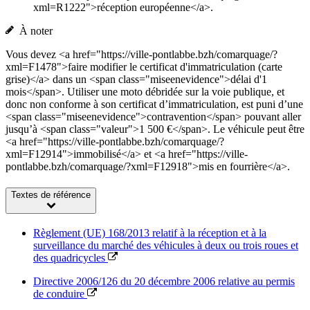
xml=R1222">réception européenne</a>.
À noter
Vous devez <a href="https://ville-pontlabbe.bzh/comarquage/?
xml=F1478">faire modifier le certificat d'immatriculation (carte
grise)</a> dans un <span class="miseenevidence">délai d'1
mois</span>. Utiliser une moto débridée sur la voie publique, et
donc non conforme à son certificat d’immatriculation, est puni d’une
<span class="miseenevidence">contravention</span> pouvant aller
jusqu’à <span class="valeur">1 500 €</span>. Le véhicule peut être
<a href="https://ville-pontlabbe.bzh/comarquage/?
xml=F12914">immobilisé</a> et <a href="https://ville-
pontlabbe.bzh/comarquage/?xml=F12918">mis en fourrière</a>.
Textes de référence
Règlement (UE) 168/2013 relatif à la réception et à la
surveillance du marché des véhicules à deux ou trois roues et
des quadricycles
Directive 2006/126 du 20 décembre 2006 relative au permis
de conduire