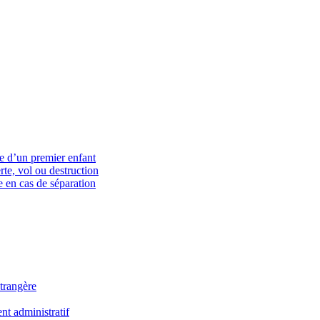
ce d’un premier enfant
rte, vol ou destruction
 en cas de séparation
trangère
t administratif