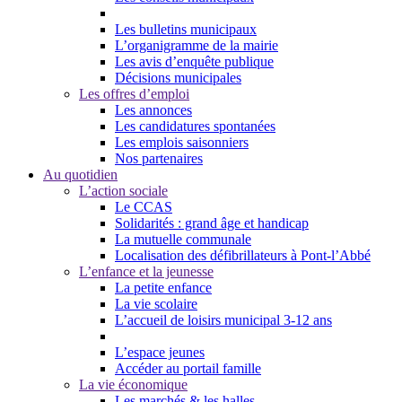
Les bulletins municipaux
L’organigramme de la mairie
Les avis d’enquête publique
Décisions municipales
Les offres d’emploi
Les annonces
Les candidatures spontanées
Les emplois saisonniers
Nos partenaires
Au quotidien
L’action sociale
Le CCAS
Solidarités : grand âge et handicap
La mutuelle communale
Localisation des défibrillateurs à Pont-l’Abbé
L’enfance et la jeunesse
La petite enfance
La vie scolaire
L’accueil de loisirs municipal 3-12 ans
L’espace jeunes
Accéder au portail famille
La vie économique
Les marchés & les halles