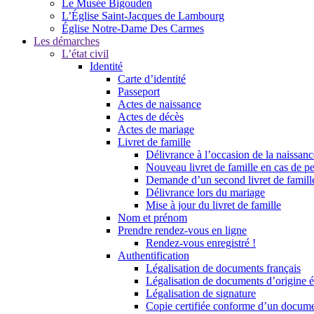
Le Musée Bigouden
L’Église Saint-Jacques de Lambourg
Église Notre-Dame Des Carmes
Les démarches
L’état civil
Identité
Carte d’identité
Passeport
Actes de naissance
Actes de décès
Actes de mariage
Livret de famille
Délivrance à l’occasion de la naissan
Nouveau livret de famille en cas de pe
Demande d’un second livret de famille
Délivrance lors du mariage
Mise à jour du livret de famille
Nom et prénom
Prendre rendez-vous en ligne
Rendez-vous enregistré !
Authentification
Légalisation de documents français
Légalisation de documents d’origine é
Légalisation de signature
Copie certifiée conforme d’un documen