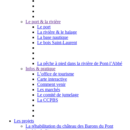
Le port & la rivière
Le port
La rivière & le halage
La base nautique
Le bois Saint-Laurent
La pêche à pied dans la rivière de Pont-l’Abbé
Infos & pratique
L’office de tourisme
Carte interactive
Comment venir
Les marchés
Le comité de jumelage
La CCPBS
Les projets
La réhabilitation du château des Barons du Pont